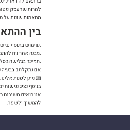
בהתאם להוראות תקנות
למרות שהעסק פטור ל
התאמות שונות על מנ
בין ההתאמ
שימוש בתוסף נגישות המאפשר שינוי גודל טקסט, ניגודיות, ועוד.
מבנה אתר נוח להתמצאות עם תפריטים ברורים.
תמיכה בגלישה בסלולר ודפדפנים נפוצים.
אם נתקלתם בבעיה כ
📧 ניתן לפנות אלינו 
בנוסף נציג נגישות יכ
אנו רואים חשיבות ר
להמשיך ולשפר.