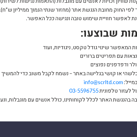
 שוויון זכויות לאנשים עם מוגבלות (התאמות נגישות לשירות), התש
פי החוק מחובת הנגשת אתר (מחזור שנתי הנמוך ממיליון ש”ח), 
ת לאפשר חוויית שימוש טובה ונגישה ככל האפשר.
ות שבוצעו:
לשהי או קושי בגלישה באתר – נשמח לקבל משוב כדי להמשיך 
במייל:
info@scrltd.com
ול לעזור טלפונית
03-5596755
בה בהנגשת האתר לכלל לקוחותינו, כולל אנשים עם מוגבלות, ונע