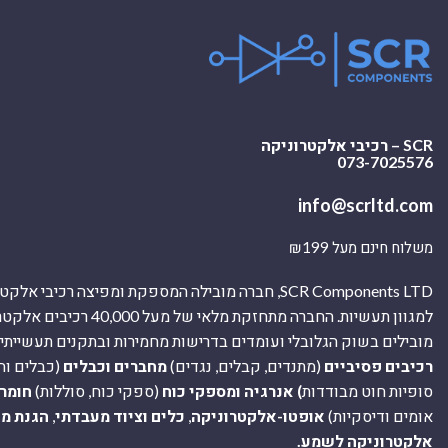
SCR – רכיבי אלקטרוניקה
073-7025576
info@scrltd.com
משלוח חינם מעל ₪199
SCR Components LTD, חברה מובילה המספקת ומפיצה רכיבי 
למגוון תעשיות. החברה מתחזקת מלאי של מ
מובילים בשוק הגלובלי ועומדים בדרישות מחמירות ובתקנים תעשייתיים
רכיבים פסיביים
(מתנדים, קבלים, נגדים)
מחברים וכבלים
(כבלים וח
סופיות חוט מבודדות
) אנרגיה ומספקי כוח
(ספקי כוח, סוללות)
חומר
אומים ודיסקיות)
אופטו-אלקטרוניקה
,
כלים וציוד מעבדתי
,
הגנת מ
אלקטרוניקה לשמע.