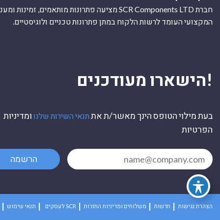
חברת SCR Components LTD מציעה פתרונות מותאמים, זמינו
המקצועי העומד לרשות הלקוח במתן פתרונות טכניים ולוגיסטיים.
ה
!הישארו מעודכנים
בעת מילוי הטופס הינך מאשר/ת את
ומדיניות
תנאי השירות שלנו
הפרטיות
הרשמה
הצהרת נגישות
חדשות
משלוחים ומדיניות החזרות
לעסקים SCR
תנאי שימוש