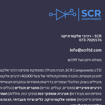
SCR – רכיבי אלקטרוניקה
073-7025576
info@scrltd.com
משלוח חינם מעל ₪199
SCR Components LTD, חברה מובילה המספקת ומפיצה רכיבי 
למגוון תעשיות. החברה מתחזקת מלאי של מ
מובילים בשוק הגלובלי ועומדים בדרישות מחמירות ובתקנים תעשייתיים
רכיבים פסיביים
(מתנדים, קבלים, נגדים)
מחברים וכבלים
(כבלים וח
סופיות חוט מבודדות
) אנרגיה ומספקי כוח
(ספקי כוח, סוללות)
חומר
אומים ודיסקיות)
אופטו-אלקטרוניקה
,
כלים וציוד מעבדתי
,
הגנת מ