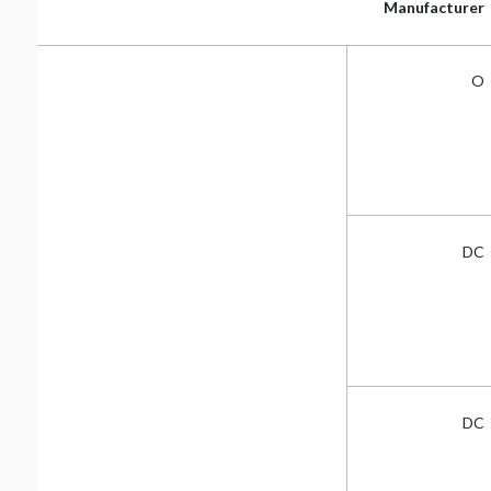
Manufacturer
Manufacturer
O
DC
DC