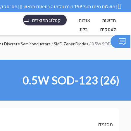
משלוח חינם מעל 199 ש״ח והזמנה בתיאום מראש ||| מס' ספק משרד הבטחון 11006845 |
חדשות
אודות
קטלוג המוצרים
לעסקים
בלוג
/ 0.5W SOD-123
SMD Zener Diodes
/
דיודות, טרנזיסטורים וגשרי דיודות Discrete Semiconductors
0.5W SOD-123 (26)
מסננים