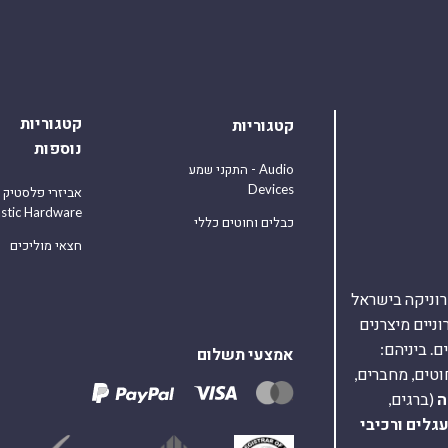
קטגוריות
קטגוריות
נוספות
התקני שמע - Audio
Devices
אביזרי פלסטיק
astic Hardware
כבלים וחוטים כללי
חצאי מוליכים
אלקטרוניקה בישראל
על 40,000 רכיבים אלקטרוניים מיצרנים
. ביניהם:
אמצעי תשלום
וטים, מחברים,
ה
(ברגים,
עגלים
ורכיבי