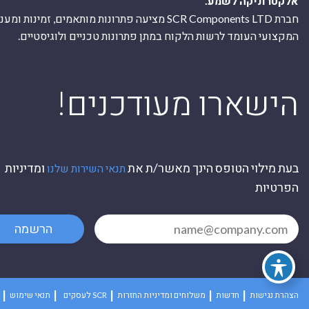
אלקטרוניקה לשמע.
חברת SCR Components LTD מציעה פתרונות מותאמים, זמינו
המקצועי העומד לרשות הלקוח במתן פתרונות טכניים ולוגיסטיים.
ה
!הישארו מעודכנים
בעת מילוי הטופס הינך מאשר/ת את
ומדיניות
תנאי השירות שלנו
הפרטיות
הרשמה
הצהרת נגישות
חדשות
משלוחים ומדיניות החזרות
לעסקים SCR
תנאי שימוש