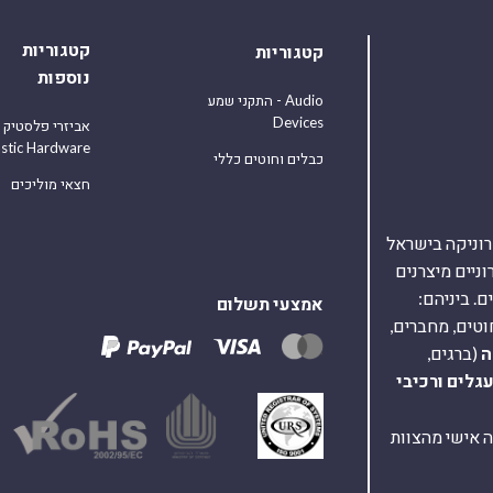
קטגוריות
קטגוריות
נוספות
התקני שמע - Audio
Devices
אביזרי פלסטיק
astic Hardware
כבלים וחוטים כללי
חצאי מוליכים
אלקטרוניקה בישראל
על 40,000 רכיבים אלקטרוניים מיצרנים
. ביניהם:
אמצעי תשלום
וטים, מחברים,
ה
(ברגים,
עגלים
ורכיבי
ת ומענה אישי מהצוות