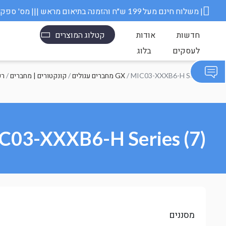
משלוח חינם מעל 199 ש״ח והזמנה בתיאום מראש ||| מס' ספק משרד הבטחון 11006845 |
חדשות
אודות
קטלוג המוצרים
לעסקים
בלוג
/ MIC03-XXXB6-H Series
מחברים עגולים GX
/
קונקטורים | מחברים
/
רכ
C03-XXXB6-H Series (7)
מסננים