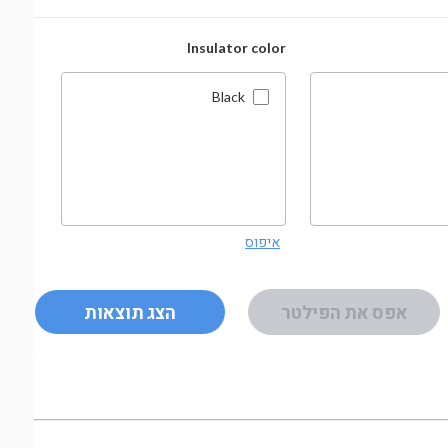
ROHS
Insulator color
Black
איפוס
איפוס
אפס את הפילטר