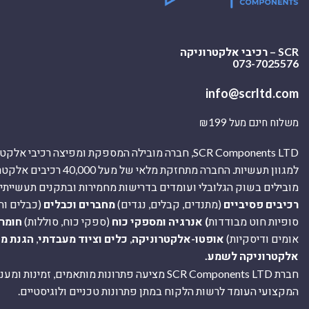
SCR – רכיבי אלקטרוניקה
073-7025576
info@scrltd.com
משלוח חינם מעל ₪199
SCR Components LTD, חברה מובילה המספקת ומפיצה רכיבי 
למגוון תעשיות. החברה מתחזקת מלאי של מ
מובילים בשוק הגלובלי ועומדים בדרישות מחמירות ובתקנים תעשייתיים
רכיבים פסיביים
(מתנדים, קבלים, נגדים)
מחברים וכבלים
(כבלים וח
סופיות חוט מבודדות
) אנרגיה ומספקי כוח
(ספקי כוח, סוללות)
חומר
אומים ודיסקיות)
אופטו-אלקטרוניקה
,
כלים וציוד מעבדתי
,
הגנת מ
אלקטרוניקה לשמע.
חברת SCR Components LTD מציעה פתרונות מותאמים, זמינו
המקצועי העומד לרשות הלקוח במתן פתרונות טכניים ולוגיסטיים.