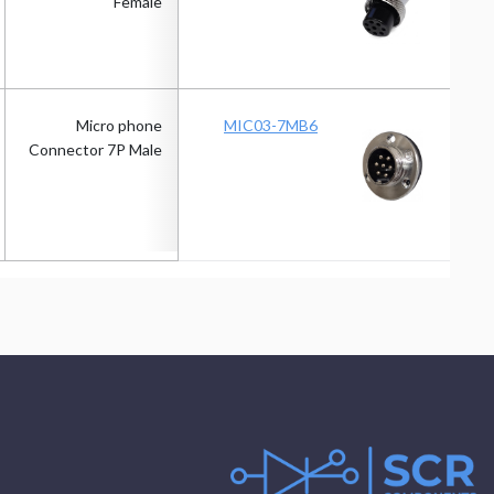
Female
Micro phone
MIC03-7MB6
Connector 7P Male