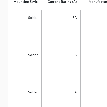
ing
Mounting Style
Current Rating (A)
Manufactur
ing
Mounting Style
Current Rating (A)
Manufactur
Tin
Solder
5A
Tin
Solder
5A
Tin
Solder
5A