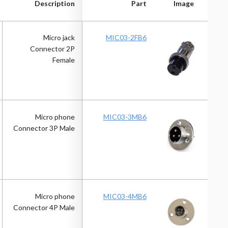
Description
Part
Image
Description
Part
Image
Micro jack
MIC03-2FB6
Connector 2P
Female
Micro phone
MIC03-3MB6
Connector 3P Male
Micro phone
MIC03-4MB6
Connector 4P Male