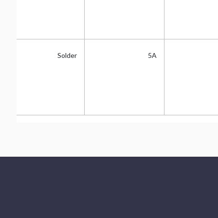
Tin
Solder
5A