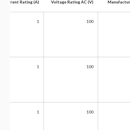
Current Rating (A)
Voltage Rating AC (V)
Manufactur
Current Rating (A)
Voltage Rating AC (V)
Manufactur
1
100
1
100
1
100