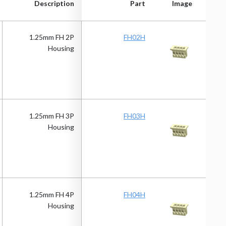
Description
Part
Image
Description
Part
Image
1.25mm FH 2P
FH02H
Housing
1.25mm FH 3P
FH03H
Housing
1.25mm FH 4P
FH04H
Housing