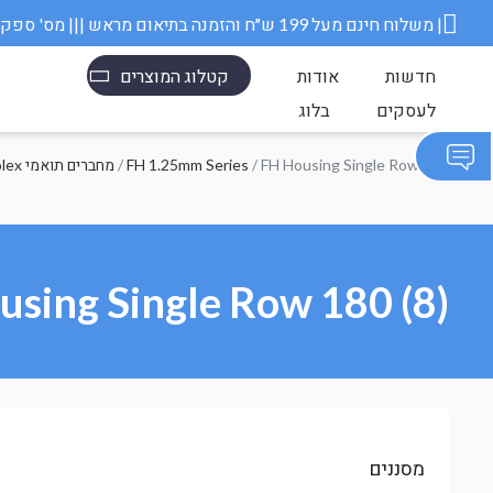
משלוח חינם מעל 199 ש״ח והזמנה בתיאום מראש ||| מס' ספק משרד הבטחון 11006845 |
חדשות
אודות
קטלוג המוצרים
לעסקים
בלוג
/ FH Housing Single Row 180
FH 1.25mm Series
/
Molex מחברים תואמי
sing Single Row 180 (8)
מסננים