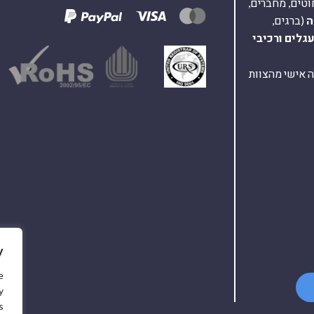
וטים, מחברים,
ה
(ברגים,
עגלים
ורכיבי
ת ומענה אישי מהצוות
y
e
y
.