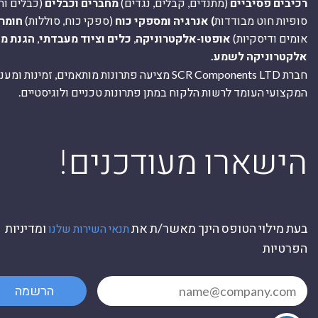
רכיבים פסיביים
(מתנדים, קבלים, נגדים)
מחברים וכבלים
(כבלים וח
סופיות חוט מבודדות
) אנרגיה ומספקי כוח
(ספקי כוח, סוללות)
חומר
אומים ודיסקיות)
אופטו-אלקטרוניקה
,
כלים וציוד מעבדתי
,
הגנת מ
אלקטרוניקה לשמע.
חברת SCR Components LTD מציעה פתרונות מותאמים, זמינו
המקצועי העומד לרשות הלקוח במתן פתרונות טכניים ולוגיסטיים.
ה
!הישארו מעודכנים
בעת מילוי הטופס הינך מאשר/ת את
ומדיניות
תנאי השירות שלנו
הפרטיות
הרשמה