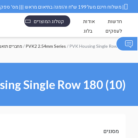
משלוח חינם מעל 199 ש״ח והזמנה בתיאום מראש ||| מס' ספק משרד הבטחון 11006845 |
חדשות
אודות
קטלוג המוצרים
לעסקים
בלוג
/ PVK Housing Single Row 180
PVK2 2.54mm Series
/
Molex מחברים תוא
ing Single Row 180 (10)
מסננים