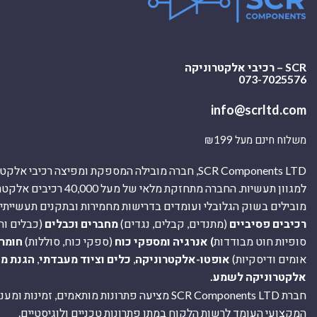
SCR – רכיבי אלקטרוניקה
073-7025576
info@scrltd.com
משלוח חינם מעל ₪199
SCR Components LTD, חברה מובילה המספקת ומפיצה רכיבי 
למגוון תעשיות. החברה מתחזקת מלאי של מ
מובילים בשוק הגלובלי ועומדים בדרישות מחמירות ובתקנים תעשייתיים
רכיבים פסיביים
(מתנדים, קבלים, נגדים)
מחברים וכבלים
(כבלים וח
סופיות חוט מבודדות
) אנרגיה ומספקי כוח
(ספקי כוח, סוללות)
חומר
אומים ודיסקיות)
אופטו-אלקטרוניקה
,
כלים וציוד מעבדתי
,
הגנת מ
אלקטרוניקה לשמע.
חברת SCR Components LTD מציעה פתרונות מותאמים, זמינו
המקצועי העומד לרשות הלקוח במתן פתרונות טכניים ולוגיסטיים.