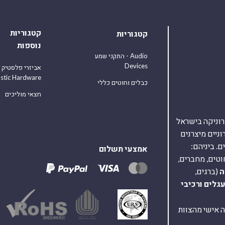
קטגוריות
קטגוריות
נוספות
התקני שמע - Audio
Devices
אביזרי פלסטיק
astic Hardware
כבלים וחוטים כללי
חצאי מוליכים
אלקטרוניקה בישראל
על 40,000 רכיבים אלקטרוניים מיצרנים
. ביניהם:
אמצעי תשלום
וטים, מחברים,
ה
(ברגים,
עגלים
ורכיבי
ת ומענה אישי מהצוות