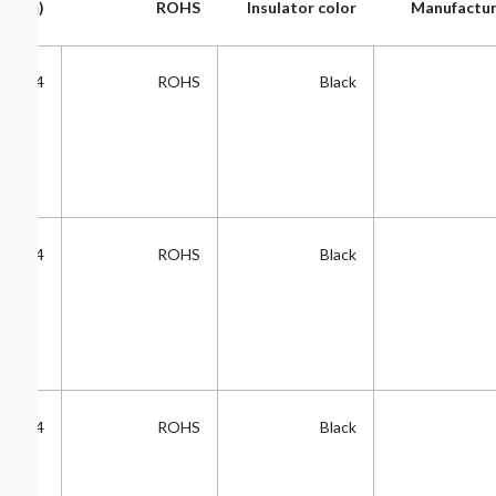
g (mm)
ROHS
Insulator color
Manufactur
g (mm)
ROHS
Insulator color
Manufactur
2.54
ROHS
Black
2.54
ROHS
Black
2.54
ROHS
Black