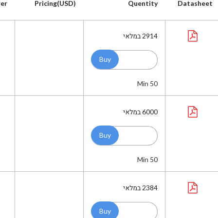
er
Pricing(USD)
Quentity
Datasheet
er
Pricing(USD)
Quentity
Datasheet
2914
במלאי
Min 50
6000
במלאי
Min 50
2384
במלאי