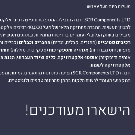
משלוח חינם מעל ₪199
SCR Components LTD, חברה מובילה המספקת ומפיצה רכיבי 
למגוון תעשיות. החברה מתחזקת מלאי של מ
מובילים בשוק הגלובלי ועומדים בדרישות מחמירות ובתקנים תעשייתיים
רכיבים פסיביים
(מתנדים, קבלים, נגדים)
מחברים וכבלים
(כבלים וח
סופיות חוט מבודדות
) אנרגיה ומספקי כוח
(ספקי כוח, סוללות)
חומר
אומים ודיסקיות)
אופטו-אלקטרוניקה
,
כלים וציוד מעבדתי
,
הגנת מ
אלקטרוניקה לשמע.
חברת SCR Components LTD מציעה פתרונות מותאמים, זמינו
המקצועי העומד לרשות הלקוח במתן פתרונות טכניים ולוגיסטיים.
ה
!הישארו מעודכנים