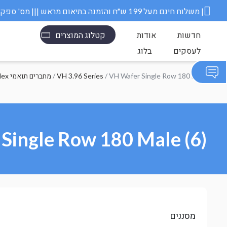
משלוח חינם מעל 199 ש״ח והזמנה בתיאום מראש ||| מס' ספק משרד הבטחון 11006845 |
חדשות
אודות
קטלוג המוצרים
לעסקים
בלוג
/ VH Wafer Single Row 180 Male
VH 3.96 Series
/
Molex מחברים תואמי
Single Row 180 Male (6)
מסננים