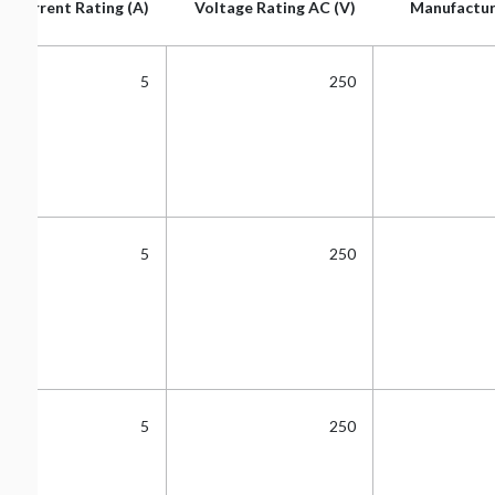
Current Rating (A)
Voltage Rating AC (V)
Manufactur
Current Rating (A)
Voltage Rating AC (V)
Manufactur
5
250
5
250
5
250