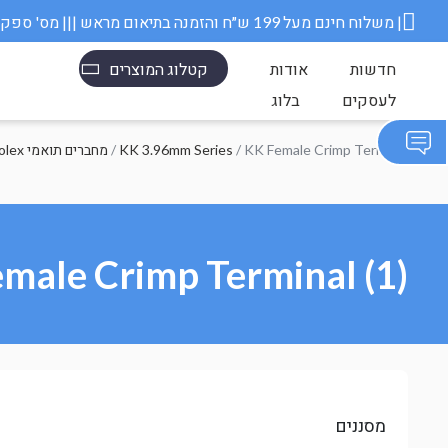
משלוח חינם מעל 199 ש״ח והזמנה בתיאום מראש ||| מס' ספק משרד הבטחון 11006845 |
חדשות
אודות
קטלוג המוצרים
לעסקים
בלוג
/ KK Female Crimp Terminal
KK 3.96mm Series
/
Molex מחברים תואמי
male Crimp Terminal (1)
מסננים