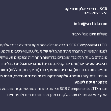
SCR – רכיבי אלקטרוניקה
073-7025576
info@scrltd.com
משלוח חינם מעל ₪199
SCR Components LTD, חברה מובילה המספקת ומפיצה רכיבי 
למגוון תעשיות. החברה מתחזקת מלאי של מ
מובילים בשוק הגלובלי ועומדים בדרישות מחמירות ובתקנים תעשייתיים
רכיבים פסיביים
(מתנדים, קבלים, נגדים)
מחברים וכבלים
(כבלים וח
סופיות חוט מבודדות
) אנרגיה ומספקי כוח
(ספקי כוח, סוללות)
חומר
אומים ודיסקיות)
אופטו-אלקטרוניקה
,
כלים וציוד מעבדתי
,
הגנת מ
אלקטרוניקה לשמע.
חברת SCR Components LTD מציעה פתרונות מותאמים, זמינו
המקצועי העומד לרשות הלקוח במתן פתרונות טכניים ולוגיסטיים.
ה