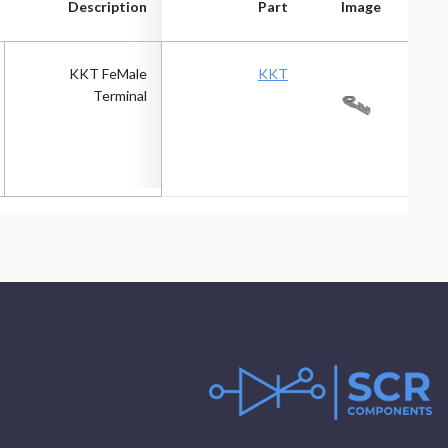
Description
Part
Image
Description
Part
Image
KKT FeMale
KKT
Terminal