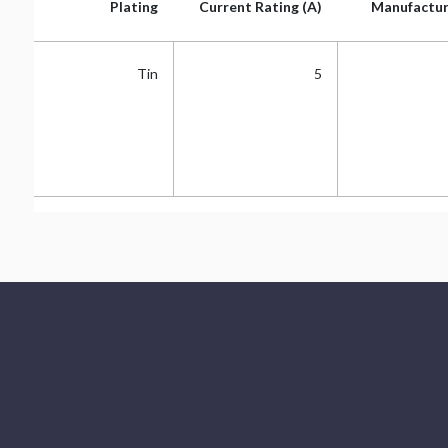
HS
Plating
Current Rating (A)
Manufactur
HS
Plating
Current Rating (A)
Manufactur
HS
Tin
5