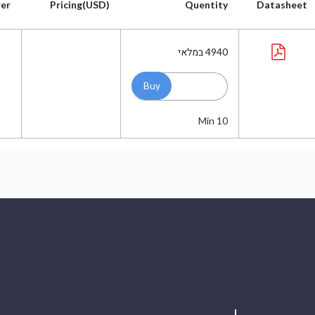
er
Pricing(USD)
Quentity
Datasheet
er
Pricing(USD)
Quentity
Datasheet
4940
במלאי
Min 10