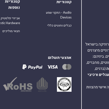
קטגוריות
קטגוריות
נוספות
התקני שמע - Audio
Devices
אביזרי פלסטיק
astic Hardware
כבלים וחוטים כללי
חצאי מוליכים
אלקטרוניקה בישראל
על 40,000 רכיבים אלקטרוניים מיצרנים
. ביניהם:
אמצעי תשלום
וטים, מחברים,
ה
(ברגים,
עגלים
ורכיבי
ת ומענה אישי מהצוות