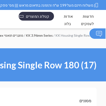
משלוח חינם מעל 199 ש״ח והזמנה בתיאום מראש ||| מס' ספק משרד הבטחון 11006845 |
חדשות
אודות
קטלוג המוצרים
לעסקים
בלוג
/ KK Housing Single Row 180
KK 3.96mm Series
/
Molex מחברים תואמי
ing Single Row 180 (17)
מסננים