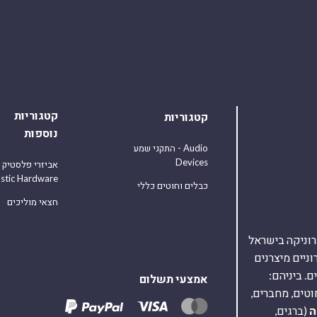
קטגוריות
קטגוריות
נוספות
התקני שמע - Audio
Devices
אביזרי פלסטיק
astic Hardware
כבלים וחוטים כללי
חצאי מוליכים
אלקטרוניקה בישראל
על 40,000 רכיבים אלקטרוניים מיצרנים
. ביניהם:
אמצעי תשלום
וטים, מחברים,
ה
(ברגים,