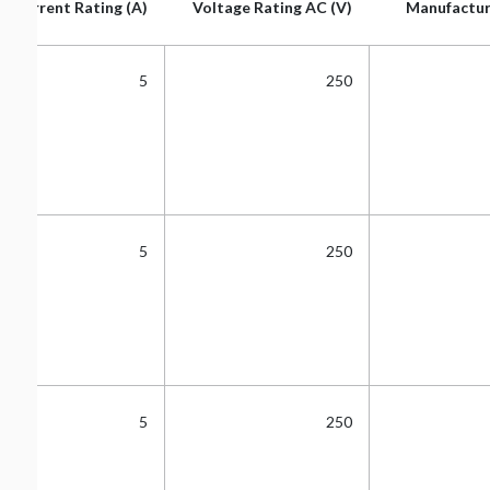
Current Rating (A)
Voltage Rating AC (V)
Manufactur
Current Rating (A)
Voltage Rating AC (V)
Manufactur
5
250
5
250
5
250