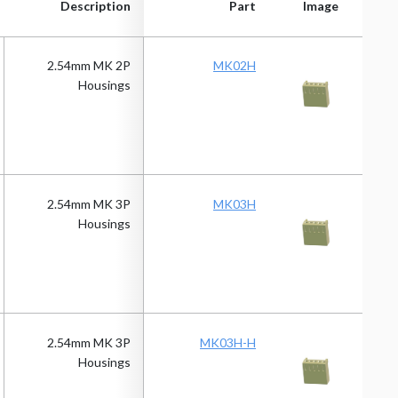
Description
Part
Image
Description
Part
Image
2.54mm MK 2P
MK02H
Housings
2.54mm MK 3P
MK03H
Housings
2.54mm MK 3P
MK03H-H
Housings