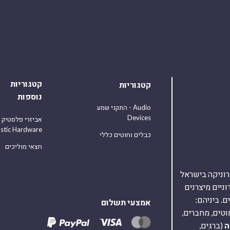
קטגוריות
קטגוריות
נוספות
התקני שמע - Audio
Devices
אביזרי פלסטיק
astic Hardware
כבלים וחוטים כללי
חצאי מוליכים
אלקטרוניקה בישראל
על 40,000 רכיבים אלקטרוניים מיצרנים
. ביניהם:
אמצעי תשלום
וטים, מחברים,
ה
(ברגים,