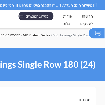
משלוח חינם מעל 199 ש״ח והזמנה בתיאום מראש ||| מס' ספק משרד הבטחון 11006845 |
חדשות
אודות
קטלוג המוצרים
לעסקים
בלוג
/ MK Housings Single Row 180
MK 2.54mm Series
/
Molex מחברים תואמי
ngs Single Row 180 (24)
מסננים