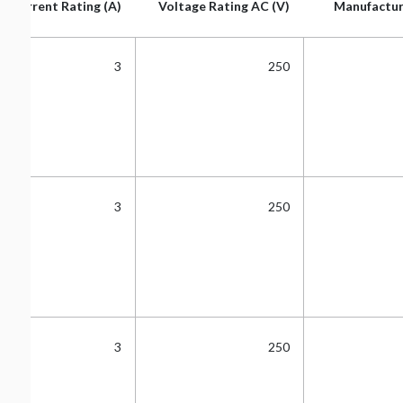
Current Rating (A)
Voltage Rating AC (V)
Manufactur
Current Rating (A)
Voltage Rating AC (V)
Manufactur
3
250
3
250
3
250