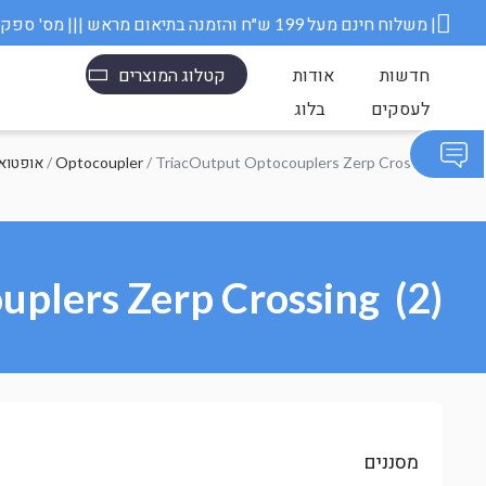
משלוח חינם מעל 199 ש״ח והזמנה בתיאום מראש ||| מס' ספק משרד הבטחון 11006845 |
חדשות
אודות
קטלוג המוצרים
לעסקים
בלוג
/ TriacOutput Optocouplers Zerp Crossing
Optocoupler
/
toelectronics
plers Zerp Crossing (2)
מסננים