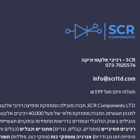
SCR – רכיבי אלקטרוניקה
073-7025576
info@scrltd.com
משלוח חינם מעל ₪199
SCR Components LTD, חברה מובילה המספקת ומפיצה רכיבי 
למגוון תעשיות. החברה מתחזקת מלאי של מ
מובילים בשוק הגלובלי ועומדים בדרישות מחמירות ובתקנים תעשייתיים
רכיבים פסיביים
(מתנדים, קבלים, נגדים)
מחברים וכבלים
(כבלים וח
סופיות חוט מבודדות
) אנרגיה ומספקי כוח
(ספקי כוח, סוללות)
חומר