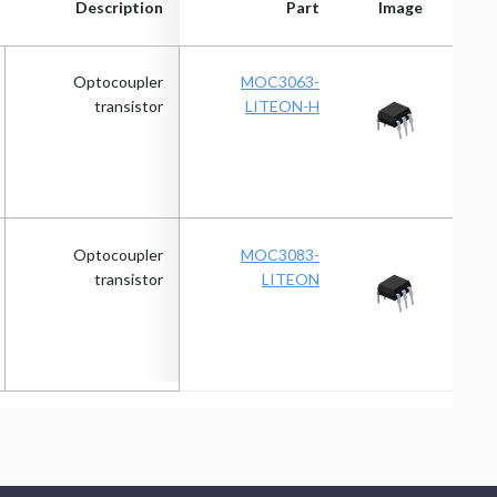
Description
Part
Image
Description
Part
Image
Optocoupler
MOC3063-
transistor
LITEON-H
Optocoupler
MOC3083-
transistor
LITEON