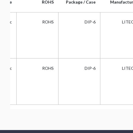
t Type
ROHS
Package / Case
Manufactur
t Type
ROHS
Package / Case
Manufactur
Triac
ROHS
DIP-6
LITE
Triac
ROHS
DIP-6
LITE