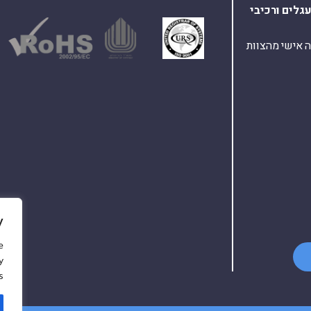
עגלים
ורכיבי
ת ומענה אישי מהצוות
y
e
y
.