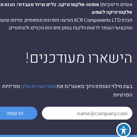
אומים ודיסקיות)
אופטו-אלקטרוניקה
,
כלים וציוד מעבדתי
,
הגנת מ
אלקטרוניקה לשמע.
חברת SCR Components LTD מציעה פתרונות מותאמים, זמינו
המקצועי העומד לרשות הלקוח במתן פתרונות טכניים ולוגיסטיים.
ה
!הישארו מעודכנים
בעת מילוי הטופס הינך מאשר/ת את
ומדיניות
תנאי השירות שלנו
הפרטיות
הרשמה