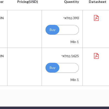
er
Pricing(USD)
Quentity
Datasheet
er
Pricing(USD)
Quentity
Datasheet
390
במלאי
ON
Min 1
1625
במלאי
ON
Min 1