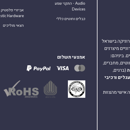
התקני שמע - Audio
Devices
אביזרי פלסטיק
astic Hardware
כבלים וחוטים כללי
חצאי מוליכים
אלקטרוניקה בישראל
על 40,000 רכיבים אלקטרוניים מיצרנים
. ביניהם:
אמצעי תשלום
וטים, מחברים,
ה
(ברגים,
עגלים
ורכיבי
ת ומענה אישי מהצוות