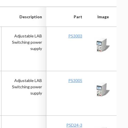
Description
Part
Image
Description
Part
Image
Adjustable LAB
PS3003
Switching power
supply
Adjustable LAB
PS3005
Switching power
supply
PSD24-3