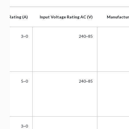
ent Rating (A)
Input Voltage Rating AC (V)
Manufactur
ent Rating (A)
Input Voltage Rating AC (V)
Manufactur
0~3
85~240
0~5
85~240
0~3