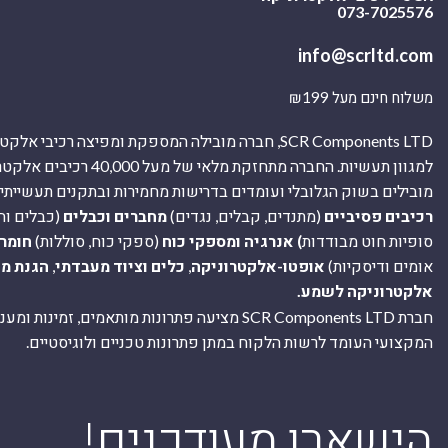
073-7025576
info@scrltd.com
משלוח חינם מעל ₪199
SCR Components LTD, חברה מובילה המספקת ומפיצה רכיבי 
למגוון תעשיות. החברה מתחזקת מלאי של מ
מובילים בשוק הגלובלי ועומדים בדרישות מחמירות ובתקנים תעשייתיים
רכיבים פסיביים
(מתנדים, קבלים, נגדים)
מחברים וכבלים
(כבלים וח
סופיות חוט מבודדות
) אנרגיה ומספקי כוח
(ספקי כוח, סוללות)
חומר
אומים ודיסקיות)
אופטו-אלקטרוניקה
,
כלים וציוד מעבדתי
,
הגנת מ
אלקטרוניקה לשמע.
חברת SCR Components LTD מציעה פתרונות מותאמים, זמינו
המקצועי העומד לרשות הלקוח במתן פתרונות טכניים ולוגיסטיים.
ה
!הישארו מעודכנים