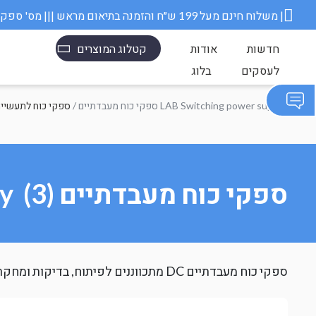
משלוח חינם מעל 199 ש״ח והזמנה בתיאום מראש ||| מס' ספק משרד הבטחון 11006845 |
חדשות
אודות
קטלוג המוצרים
לעסקים
בלוג
/ ספקי כוח מעבדתיים LAB Switching power supply
ספקי כוח לתעשייה
ספקי כוח מעבדתיים LAB Switching power supply (3)
ספקי כוח מעבדתיים DC מתכווננים לפיתוח, בדיקות ומחקר אלקטרוני. שליטה מדויקת על מתח וזרם עם תצוגה דיגיטלית. מלאי מיידי בישראל, משלוח מהיר.