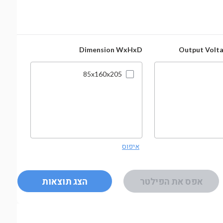
ROHS
Dimension WxHxD
Output Volta
85x160x205
איפוס
איפוס
אפס את הפילטר