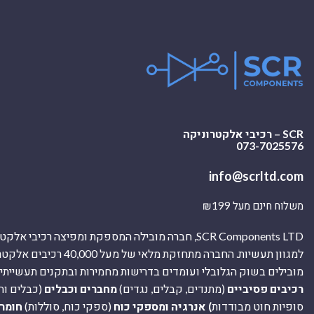
SCR – רכיבי אלקטרוניקה
073-7025576
info@scrltd.com
משלוח חינם מעל ₪199
SCR Components LTD, חברה מובילה המספקת ומפיצה רכיבי 
למגוון תעשיות. החברה מתחזקת מלאי של מ
מובילים בשוק הגלובלי ועומדים בדרישות מחמירות ובתקנים תעשייתיים
רכיבים פסיביים
(מתנדים, קבלים, נגדים)
מחברים וכבלים
(כבלים וח
סופיות חוט מבודדות
) אנרגיה ומספקי כוח
(ספקי כוח, סוללות)
חומר