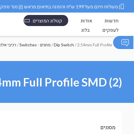
משלוח חינם מעל 199 ש״ח והזמנה בתיאום מראש ||| מס' ספק משרד הבטחון 11006845 |
חדשות
אודות
קטלוג המוצרים
לעסקים
בלוג
/ 2.54mm Full Profile SMD
Dip Switch
/
Switches - מתגים
/
רכיבי אלק
4mm Full Profile SMD (2)
מסננים