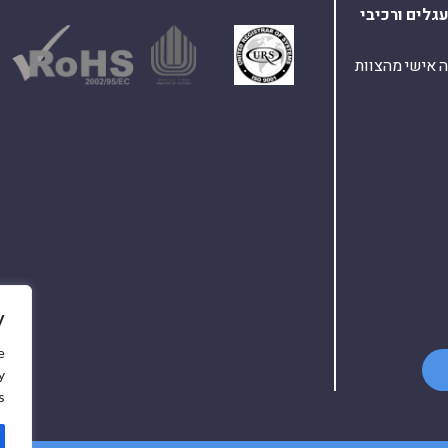
עגלים
ורכיבי
ת ומענה אישי מהצוות
y
e
y
.