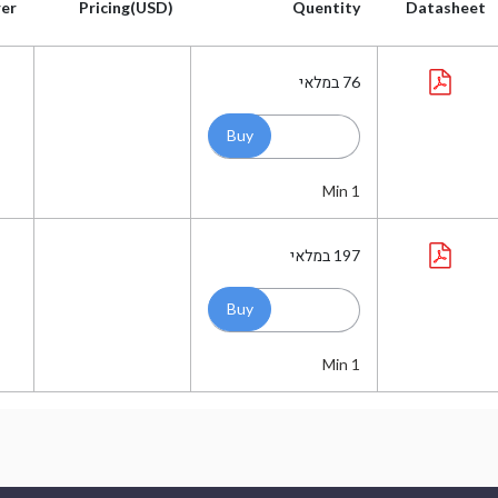
er
Pricing(USD)
Quentity
Datasheet
er
Pricing(USD)
Quentity
Datasheet
76
במלאי
Min 1
197
במלאי
Min 1