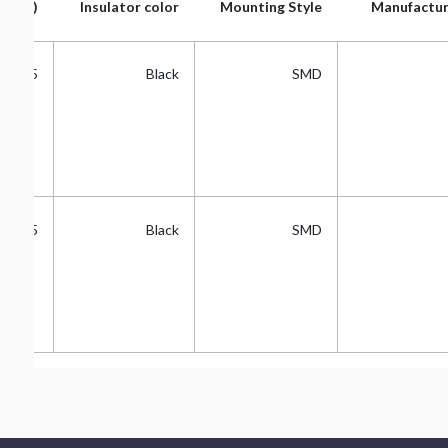
ng (A)
Insulator color
Mounting Style
Manufactur
ng (A)
Insulator color
Mounting Style
Manufactur
0.05
Black
SMD
0.05
Black
SMD