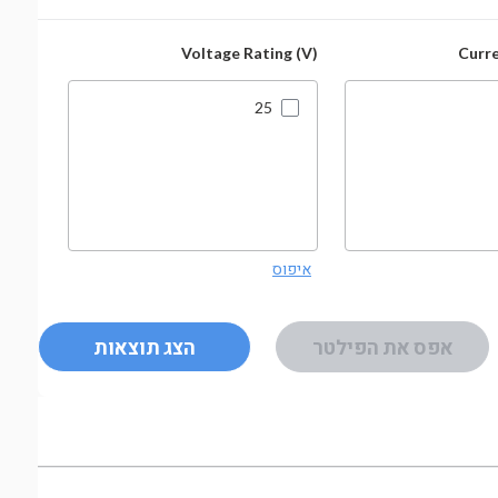
ROHS
Voltage Rating (V)
Curre
25
איפוס
איפוס
אפס את הפילטר