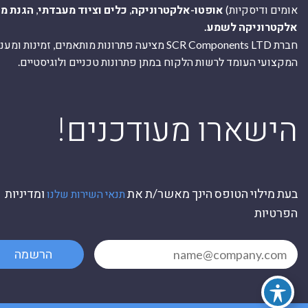
אומים ודיסקיות)
אופטו-אלקטרוניקה
,
כלים וציוד מעבדתי
,
הגנת מ
אלקטרוניקה לשמע.
חברת SCR Components LTD מציעה פתרונות מותאמים, זמינו
המקצועי העומד לרשות הלקוח במתן פתרונות טכניים ולוגיסטיים.
ה
!הישארו מעודכנים
בעת מילוי הטופס הינך מאשר/ת את
ומדיניות
תנאי השירות שלנו
הפרטיות
הרשמה