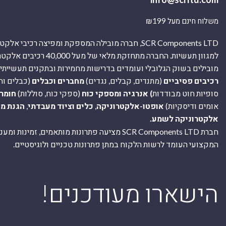
משלוח חינם מעל ₪199
SCR Components LTD, חברה מובילה המספקת ומפיצה רכיבי 
למגוון תעשיות. החברה מתחזקת מלאי של מ
מובילים בשוק הגלובלי ועומדים בדרישות מחמירות ובתקנים תעשייתיים
רכיבים פסיביים
(מתנדים, קבלים, נגדים)
מחברים וכבלים
(כבלים וח
סופיות חוט מבודדות
) אנרגיה ומספקי כוח
(ספקי כוח, סוללות)
חומר
אומים ודיסקיות)
אופטו-אלקטרוניקה
,
כלים וציוד מעבדתי
,
הגנת מ
אלקטרוניקה לשמע.
חברת SCR Components LTD מציעה פתרונות מותאמים, זמינו
המקצועי העומד לרשות הלקוח במתן פתרונות טכניים ולוגיסטיים.
ה
!הישארו מעודכנים