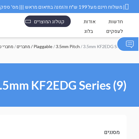
משלוח חינם מעל 199 ש״ח והזמנה בתיאום מראש ||| מס' ספק משרד הבטחון 11006845 |
חדשות
אודות
קטלוג המוצרים
לעסקים
בלוג
/ 3.5mm KF2EDG Series
3.5mm Pitch
/
מחברים / Plaggable
/
מחברי ט
.5mm KF2EDG Series (9)
מסננים