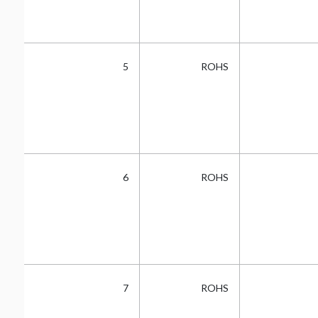
5
5
ROHS
5
6
ROHS
5
7
ROHS