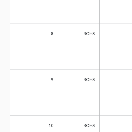
5
8
ROHS
5
9
ROHS
5
10
ROHS