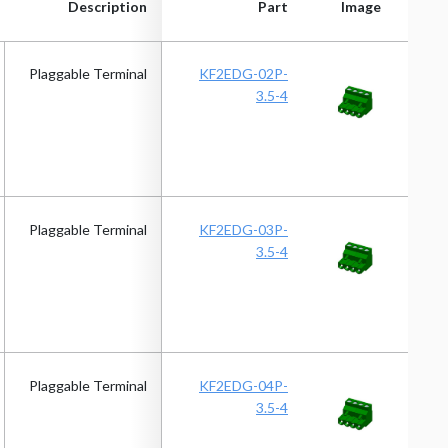
Description
Part
Image
Description
Part
Image
Plaggable Terminal
KF2EDG-02P-
3.5-4
Plaggable Terminal
KF2EDG-03P-
3.5-4
Plaggable Terminal
KF2EDG-04P-
3.5-4