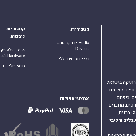
קטגוריות
קטגוריות
נוספות
התקני שמע - Audio
Devices
אביזרי פלסטיק
astic Hardware
כבלים וחוטים כללי
חצאי מוליכים
אלקטרוניקה בישראל
על 40,000 רכיבים אלקטרוניים מיצרנים
. ביניהם:
אמצעי תשלום
וטים, מחברים,
ה
(ברגים,
עגלים
ורכיבי
ת ומענה אישי מהצוות