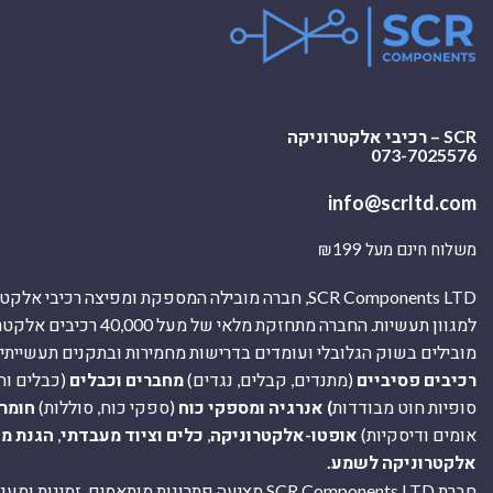
SCR – רכיבי אלקטרוניקה
073-7025576
info@scrltd.com
משלוח חינם מעל ₪199
SCR Components LTD, חברה מובילה המספקת ומפיצה רכיבי 
למגוון תעשיות. החברה מתחזקת מלאי של מ
מובילים בשוק הגלובלי ועומדים בדרישות מחמירות ובתקנים תעשייתיים
רכיבים פסיביים
(מתנדים, קבלים, נגדים)
מחברים וכבלים
(כבלים וח
סופיות חוט מבודדות
) אנרגיה ומספקי כוח
(ספקי כוח, סוללות)
חומר
אומים ודיסקיות)
אופטו-אלקטרוניקה
,
כלים וציוד מעבדתי
,
הגנת מ
אלקטרוניקה לשמע.
חברת SCR Components LTD מציעה פתרונות מותאמים, זמינו