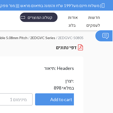
משלוח חינם מעל 199 ש״ח והזמנה בתיאום מראש ||| מס' ספק משרד הבטחון 11006845 |
חדשות
אודות
קטלוג המוצרים
לעסקים
בלוג
able 5.08mm Pitch
/
2EDGVC Series
/ 2EDGVC-50805
דפי נתונים
Headers
תיאור:
יצרן:
במלאי
898