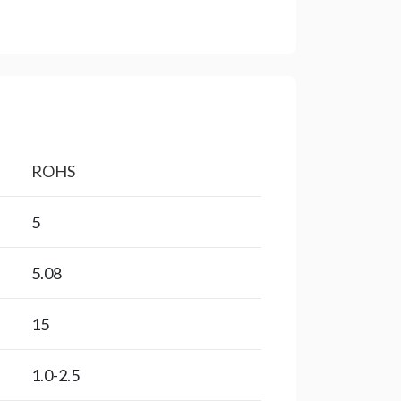
ROHS
5
5.08
15
1.0-2.5