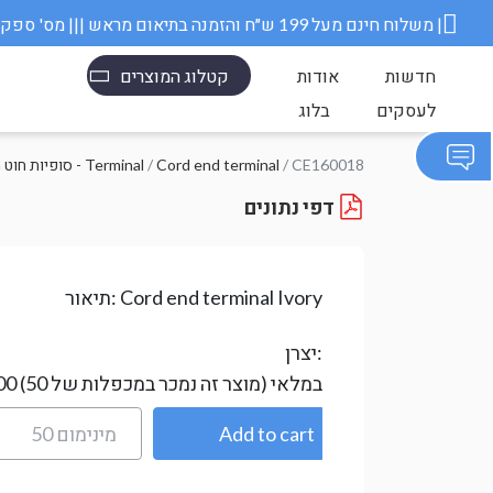
משלוח חינם מעל 199 ש״ח והזמנה בתיאום מראש ||| מס' ספק משרד הבטחון 11006845 |
חדשות
אודות
קטלוג המוצרים
לעסקים
בלוג
/ CE160018
Cord end terminal
/
סופיות חוט מבודדות - Terminal
דפי נתונים
Cord end terminal Ivory
תיאור:
יצרן:
במלאי
(מוצר זה נמכר במכפלות של 50)
00