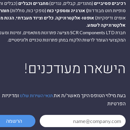
רכיבים פסיביים
(מתנדים, קבלים, נגדים)
מחברים וכבלים
(כבלים וח
סופיות חוט מבודדות
) אנרגיה ומספקי כוח
(ספקי כוח, סוללות)
חומר
אומים ודיסקיות)
אופטו-אלקטרוניקה
,
כלים וציוד מעבדתי
,
הגנת מ
אלקטרוניקה לשמע.
חברת SCR Components LTD מציעה פתרונות מותאמים, זמינו
המקצועי העומד לרשות הלקוח במתן פתרונות טכניים ולוגיסטיים.
ה
!הישארו מעודכנים
בעת מילוי הטופס הינך מאשר/ת את
ומדיניות
תנאי השירות שלנו
הפרטיות
הרשמה