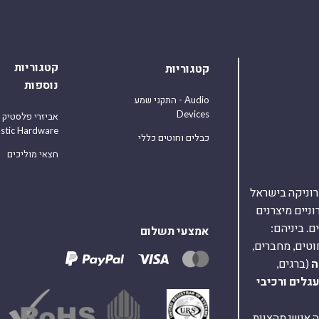
קטגוריות
קטגוריות
נוספות
התקני שמע - Audio
Devices
אביזרי פלסטיק
astic Hardware
כבלים וחוטים כללי
חצאי מוליכים
אלקטרוניקה בישראל
על 40,000 רכיבים אלקטרוניים מיצרנים
. ביניהם:
אמצעי תשלום
וטים, מחברים,
ה
(ברגים,
עגלים
ורכיבי
ת ומענה אישי מהצוות