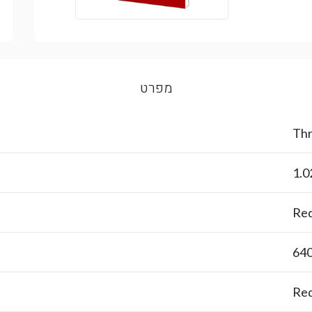
מפרט
Thr
1.0
Re
64
Re