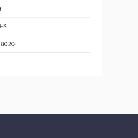
d
HS
-20 to +80