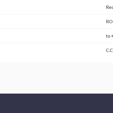
Re
RO
C.C