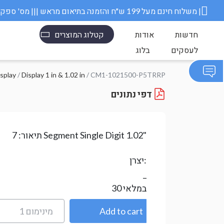
משלוח חינם מעל 199 ש״ח והזמנה בתיאום מראש ||| מס' ספק משרד הבטחון 11006845 |
חדשות
אודות
קטלוג המוצרים
לעסקים
בלוג
/ CM1-1021500-P5TRRP
Display 1 in & 1.02 in
/
תצוגת LED 
דפי נתונים
7 Segment Single Digit 1.02"
תיאור:
יצרן:
_
במלאי
30