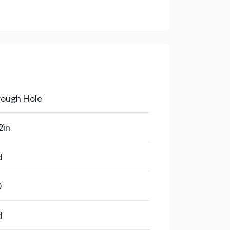
ough Hole
2in
d
0
d