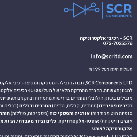
SCR – רכיבי אלקטרוניקה
073-7025576
info@scrltd.com
משלוח חינם מעל ₪199
SCR Components LTD, חברה מובילה המספקת ומפיצה רכיבי 
למגוון תעשיות. החברה מתחזקת מלאי של מ
מובילים בשוק הגלובלי ועומדים בדרישות מחמירות ובתקנים תעשייתיים
רכיבים פסיביים
(מתנדים, קבלים, נגדים)
מחברים וכבלים
(כבלים וח
סופיות חוט מבודדות
) אנרגיה ומספקי כוח
(ספקי כוח, סוללות)
חומר
אומים ודיסקיות)
אופטו-אלקטרוניקה
,
כלים וציוד מעבדתי
,
הגנת מ
אלקטרוניקה לשמע.
חברת SCR Components LTD מציעה פתרונות מותאמים, זמינו