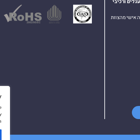
עגלים
ורכיבי
ת ומענה אישי מהצוות
y
e
y
.