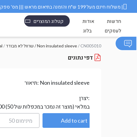
משלוח חינם מעל 199 ש״ח והזמנה בתיאום מראש ||| מס' ספק משרד הבטחון 11006845 |
חדשות
אודות
קטלוג המוצרים
לעסקים
בלוג
/ CN005010
שרוול לא מבודד / Non insulated sleeve
/
סופי
דפי נתונים
Non insulated sleeve
תיאור:
יצרן:
במלאי
(מוצר זה נמכר במכפלות של 50)
00