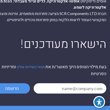
אומים ודיסקיות)
אופטו-אלקטרוניקה
,
כלים וציוד מעבדתי
,
הגנת מ
אלקטרוניקה לשמע.
חברת SCR Components LTD מציעה פתרונות מותאמים, זמינו
המקצועי העומד לרשות הלקוח במתן פתרונות טכניים ולוגיסטיים.
ה
!הישארו מעודכנים
בעת מילוי הטופס הינך מאשר/ת את
ומדיניות
תנאי השירות שלנו
הפרטיות
הרשמה