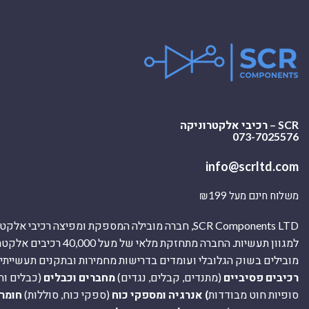
SCR – רכיבי אלקטרוניקה
073-7025576
info@scrltd.com
משלוח חינם מעל ₪199
SCR Components LTD, חברה מובילה המספקת ומפיצה רכיבי 
למגוון תעשיות. החברה מתחזקת מלאי של מ
מובילים בשוק הגלובלי ועומדים בדרישות מחמירות ובתקנים תעשייתיים
רכיבים פסיביים
(מתנדים, קבלים, נגדים)
מחברים וכבלים
(כבלים וח
סופיות חוט מבודדות
) אנרגיה ומספקי כוח
(ספקי כוח, סוללות)
חומר