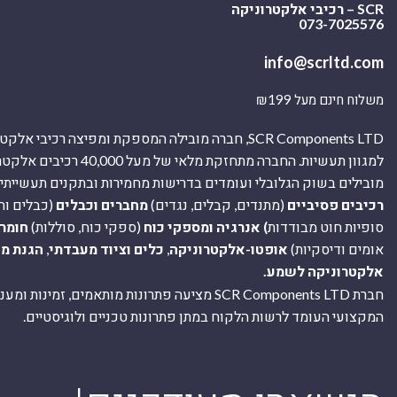
SCR – רכיבי אלקטרוניקה
073-7025576
info@scrltd.com
משלוח חינם מעל ₪199
SCR Components LTD, חברה מובילה המספקת ומפיצה רכיבי 
למגוון תעשיות. החברה מתחזקת מלאי של מ
מובילים בשוק הגלובלי ועומדים בדרישות מחמירות ובתקנים תעשייתיים
רכיבים פסיביים
(מתנדים, קבלים, נגדים)
מחברים וכבלים
(כבלים וח
סופיות חוט מבודדות
) אנרגיה ומספקי כוח
(ספקי כוח, סוללות)
חומר
אומים ודיסקיות)
אופטו-אלקטרוניקה
,
כלים וציוד מעבדתי
,
הגנת מ
אלקטרוניקה לשמע.
חברת SCR Components LTD מציעה פתרונות מותאמים, זמינו
המקצועי העומד לרשות הלקוח במתן פתרונות טכניים ולוגיסטיים.
ה