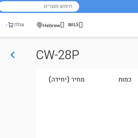
Products
search
₪ILS
עגלה
Hebrew
CW-28P
כמות
מחיר (יחידה)