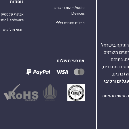
נוספות
התקני שמע - Audio
Devices
אביזרי פלסטיק
astic Hardware
כבלים וחוטים כללי
חצאי מוליכים
אלקטרוניקה בישראל
על 40,000 רכיבים אלקטרוניים מיצרנים
. ביניהם:
אמצעי תשלום
וטים, מחברים,
ה
(ברגים,
עגלים
ורכיבי
ת ומענה אישי מהצוות