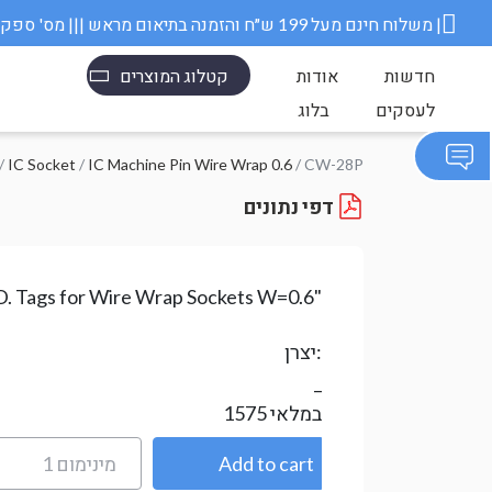
משלוח חינם מעל 199 ש״ח והזמנה בתיאום מראש ||| מס' ספק משרד הבטחון 11006845 |
חדשות
אודות
קטלוג המוצרים
לעסקים
בלוג
/
IC Socket
/
IC Machine Pin Wire Wrap 0.6
/ CW-28P
דפי נתונים
.D. Tags for Wire Wrap Sockets W=0.6"
יצרן:
_
במלאי
1575