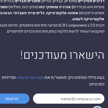
רכיבים פסיביים
(מתנדים, קבלים, נגדים)
מחברים וכבלים
(כבלים וח
סופיות חוט מבודדות
) אנרגיה ומספקי כוח
(ספקי כוח, סוללות)
חומר
אומים ודיסקיות)
אופטו-אלקטרוניקה
,
כלים וציוד מעבדתי
,
הגנת מ
אלקטרוניקה לשמע.
חברת SCR Components LTD מציעה פתרונות מותאמים, זמינו
המקצועי העומד לרשות הלקוח במתן פתרונות טכניים ולוגיסטיים.
ה
!הישארו מעודכנים
בעת מילוי הטופס הינך מאשר/ת את
ומדיניות
תנאי השירות שלנו
הפרטיות
הרשמה