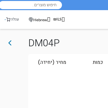
Products
search
₪ILS
עגלה
Hebrew
DM04P
כמות
מחיר (יחידה)