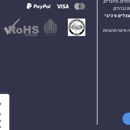
וטים, מחברים,
ה
(ברגים,
עגלים
ורכיבי
ת ומענה אישי מהצוות
y
e
y
.