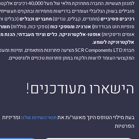
למגוון תעשיות. החברה מתחזקת מלאי של מ
מובילים בשוק הגלובלי ועומדים בדרישות מחמירות ובתקנים תעשייתיים
רכיבים פסיביים
(מתנדים, קבלים, נגדים)
מחברים וכבלים
(כבלים וח
סופיות חוט מבודדות
) אנרגיה ומספקי כוח
(ספקי כוח, סוללות)
חומר
אומים ודיסקיות)
אופטו-אלקטרוניקה
,
כלים וציוד מעבדתי
,
הגנת מ
אלקטרוניקה לשמע.
חברת SCR Components LTD מציעה פתרונות מותאמים, זמינו
המקצועי העומד לרשות הלקוח במתן פתרונות טכניים ולוגיסטיים.
ה
!הישארו מעודכנים
בעת מילוי הטופס הינך מאשר/ת את
ומדיניות
תנאי השירות שלנו
הפרטיות