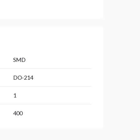
SMD
DO-214
1
400