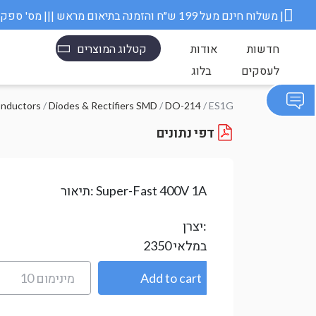
משלוח חינם מעל 199 ש״ח והזמנה בתיאום מראש ||| מס' ספק משרד הבטחון 11006845 |
חדשות
אודות
קטלוג המוצרים
לעסקים
בלוג
/ ES1G
DO-214
/
Diodes & Rectifiers SMD
/
דיודות, טרנזיסטורים ו
דפי נתונים
Super-Fast 400V 1A
תיאור:
יצרן:
במלאי
2350