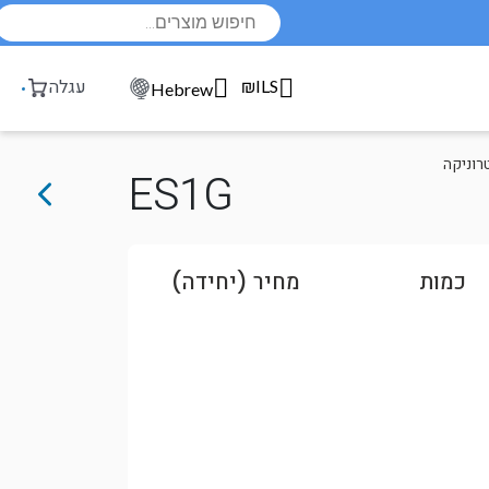
Products
search
₪ILS
עגלה
Hebrew
רוניקה
ES1G
כמות
מחיר (יחידה)