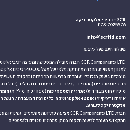
SCR – רכיבי אלקטרוניקה
073-7025576
info@scrltd.com
משלוח חינם מעל ₪199
SCR Components LTD, חברה מובילה המספקת ומפיצה רכיבי 
למגוון תעשיות. החברה מתחזקת מלאי של מ
מובילים בשוק הגלובלי ועומדים בדרישות מחמירות ובתקנים תעשייתיים
רכיבים פסיביים
(מתנדים, קבלים, נגדים)
מחברים וכבלים
(כבלים וח
סופיות חוט מבודדות
) אנרגיה ומספקי כוח
(ספקי כוח, סוללות)
חומר
אומים ודיסקיות)
אופטו-אלקטרוניקה
,
כלים וציוד מעבדתי
,
הגנת מ
אלקטרוניקה לשמע.
חברת SCR Components LTD מציעה פתרונות מותאמים, זמינו
המקצועי העומד לרשות הלקוח במתן פתרונות טכניים ולוגיסטיים.