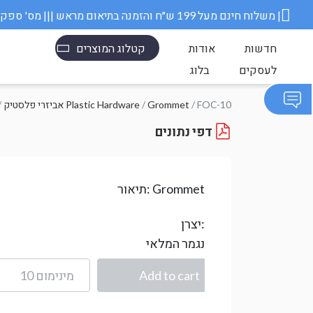
משלוח חינם מעל 199 ש״ח והזמנה בתיאום מראש ||| מס' ספק משרד הבטחון 11006845 |
חדשות
אודות
קטלוג המוצרים
לעסקים
בלוג
/ FOC-10
Grommet
/
אביזרי פלסטיק Plastic Hardware
/
דפי נתונים
Grommet
תיאור:
יצרן:
נגמר המלאי