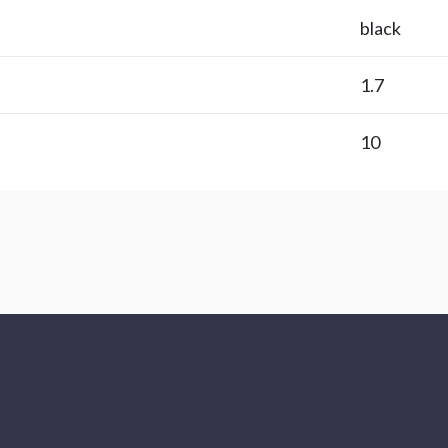
black
1.7
10