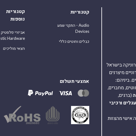
קטגוריות
קטגוריות
נוספות
התקני שמע - Audio
Devices
אביזרי פלסטיק
astic Hardware
כבלים וחוטים כללי
חצאי מוליכים
אלקטרוניקה בישראל
על 40,000 רכיבים אלקטרוניים מיצרנים
. ביניהם:
אמצעי תשלום
וטים, מחברים,
ה
(ברגים,
עגלים
ורכיבי
ת ומענה אישי מהצוות