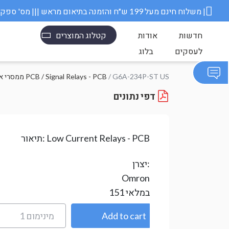
משלוח חינם מעל 199 ש״ח והזמנה בתיאום מראש ||| מס' ספק משרד הבטחון 11006845 |
חדשות
אודות
קטלוג המוצרים
לעסקים
בלוג
/ G6A-234P-ST US
ממסרי אות PCB / Signal Relays - PCB
דפי נתונים
Low Current Relays - PCB
תיאור:
יצרן:
Omron
במלאי
151