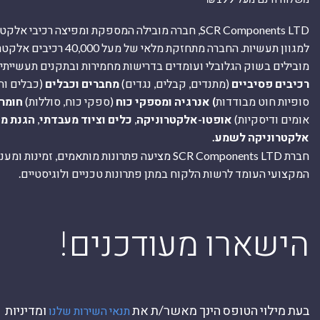
SCR Components LTD, חברה מובילה המספקת ומפיצה רכיבי 
למגוון תעשיות. החברה מתחזקת מלאי של מ
מובילים בשוק הגלובלי ועומדים בדרישות מחמירות ובתקנים תעשייתיים
רכיבים פסיביים
(מתנדים, קבלים, נגדים)
מחברים וכבלים
(כבלים וח
סופיות חוט מבודדות
) אנרגיה ומספקי כוח
(ספקי כוח, סוללות)
חומר
אומים ודיסקיות)
אופטו-אלקטרוניקה
,
כלים וציוד מעבדתי
,
הגנת מ
אלקטרוניקה לשמע.
חברת SCR Components LTD מציעה פתרונות מותאמים, זמינו
המקצועי העומד לרשות הלקוח במתן פתרונות טכניים ולוגיסטיים.
ה
!הישארו מעודכנים
בעת מילוי הטופס הינך מאשר/ת את
ומדיניות
תנאי השירות שלנו