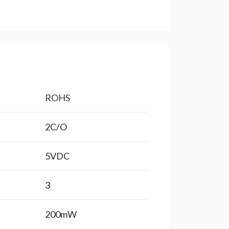
ROHS
2C/O
5VDC
3
200mW