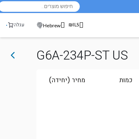
Products
search
₪ILS
עגלה
Hebrew
G6A-234P-ST US
כמות
מחיר (יחידה)