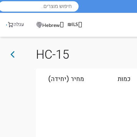
Products
search
₪ILS
עגלה
Hebrew
HC-15
כמות
מחיר (יחידה)