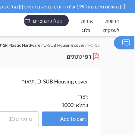
משלוח חינם מעל 199 ש״ח והזמנה בתיאום מראש ||| מס' ספק משרד הבטחון 11006845 |
חדשות
אודות
קטלוג המוצרים
לעסקים
בלוג
/ HC-15
D-SUB Housing cover
/
אביזרי פלסטיק Plastic Hardware
דפי נתונים
D-SUB Housing cover
תיאור:
יצרן:
במלאי
1000