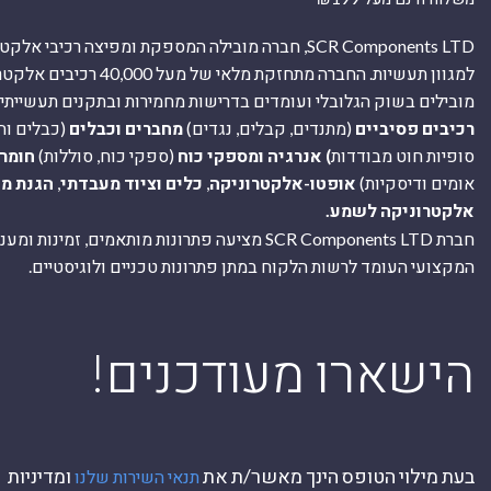
SCR Components LTD, חברה מובילה המספקת ומפיצה רכיבי 
למגוון תעשיות. החברה מתחזקת מלאי של מ
מובילים בשוק הגלובלי ועומדים בדרישות מחמירות ובתקנים תעשייתיים
רכיבים פסיביים
(מתנדים, קבלים, נגדים)
מחברים וכבלים
(כבלים וח
סופיות חוט מבודדות
) אנרגיה ומספקי כוח
(ספקי כוח, סוללות)
חומר
אומים ודיסקיות)
אופטו-אלקטרוניקה
,
כלים וציוד מעבדתי
,
הגנת מ
אלקטרוניקה לשמע.
חברת SCR Components LTD מציעה פתרונות מותאמים, זמינו
המקצועי העומד לרשות הלקוח במתן פתרונות טכניים ולוגיסטיים.
ה
!הישארו מעודכנים
בעת מילוי הטופס הינך מאשר/ת את
ומדיניות
תנאי השירות שלנו