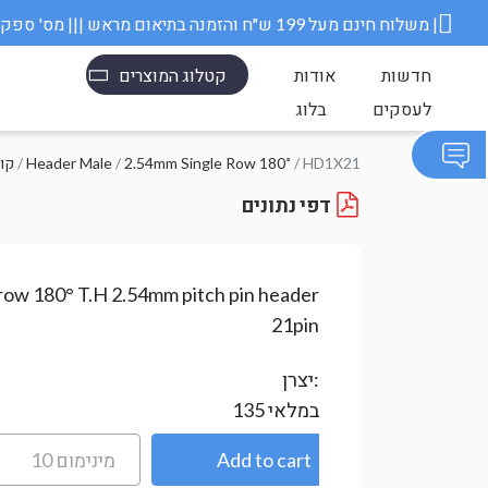
משלוח חינם מעל 199 ש״ח והזמנה בתיאום מראש ||| מס' ספק משרד הבטחון 11006845 |
חדשות
אודות
קטלוג המוצרים
לעסקים
בלוג
/ HD1X21
2.54mm Single Row 180˚
/
Header Male
/
קונ
דפי נתונים
 row 180° T.H 2.54mm pitch pin header
21pin
יצרן:
במלאי
135