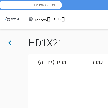
Products
search
₪ILS
עגלה
Hebrew
HD1X21
כמות
מחיר (יחידה)