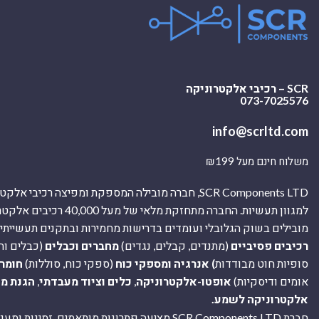
SCR – רכיבי אלקטרוניקה
073-7025576
info@scrltd.com
משלוח חינם מעל ₪199
SCR Components LTD, חברה מובילה המספקת ומפיצה רכיבי 
למגוון תעשיות. החברה מתחזקת מלאי של מ
מובילים בשוק הגלובלי ועומדים בדרישות מחמירות ובתקנים תעשייתיים
רכיבים פסיביים
(מתנדים, קבלים, נגדים)
מחברים וכבלים
(כבלים וח
סופיות חוט מבודדות
) אנרגיה ומספקי כוח
(ספקי כוח, סוללות)
חומר
אומים ודיסקיות)
אופטו-אלקטרוניקה
,
כלים וציוד מעבדתי
,
הגנת מ
אלקטרוניקה לשמע.
חברת SCR Components LTD מציעה פתרונות מותאמים, זמינו