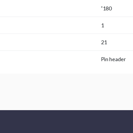
180˚
1
21
Pin header