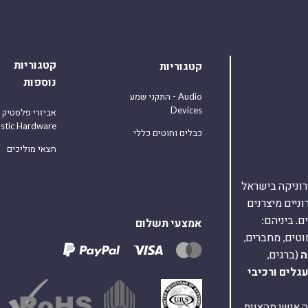
קטגוריות
קטגוריות
נוספות
התקני שמע - Audio
Devices
אביזרי פלסטיק
astic Hardware
כבלים וחוטים כללי
חצאי מוליכים
אלקטרוניקה בישראל
על 40,000 רכיבים אלקטרוניים מיצרנים
. ביניהם:
אמצעי תשלום
וטים, מחברים,
ה
(ברגים,
עגלים
ורכיבי
ת ומענה אישי מהצוות