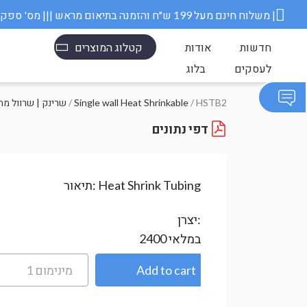
משלוח חינם מעל 199 ש״ח והזמנה בתיאום מראש ||| מס' ספק משרד הבטחון 11006845 |
חדשות
אודות
קטלוג המוצרים
לעסקים
בלוג
/ HSTB2
Single wall Heat Shrinkable
/
Heat Shrink- שרינק | שרוול 
דפי נתונים
Heat Shrink Tubing
תיאור:
יצרן:
במלאי
2400