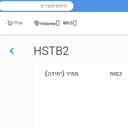
Products
search
₪ILS
עגלה
Hebrew
HSTB2
כמות
מחיר (יחידה)