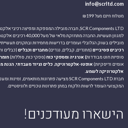
info@scrltd.com
משלוח חינם מעל ₪199
SCR Components LTD, חברה מובילה המספקת ומפיצה רכיבי 
למגוון תעשיות. החברה מתחזקת מלאי של מ
מובילים בשוק הגלובלי ועומדים בדרישות מחמירות ובתקנים תעשייתיים
רכיבים פסיביים
(מתנדים, קבלים, נגדים)
מחברים וכבלים
(כבלים וח
סופיות חוט מבודדות
) אנרגיה ומספקי כוח
(ספקי כוח, סוללות)
חומר
אומים ודיסקיות)
אופטו-אלקטרוניקה
,
כלים וציוד מעבדתי
,
הגנת מ
אלקטרוניקה לשמע.
חברת SCR Components LTD מציעה פתרונות מותאמים, זמינו
המקצועי העומד לרשות הלקוח במתן פתרונות טכניים ולוגיסטיים.
ה
!הישארו מעודכנים