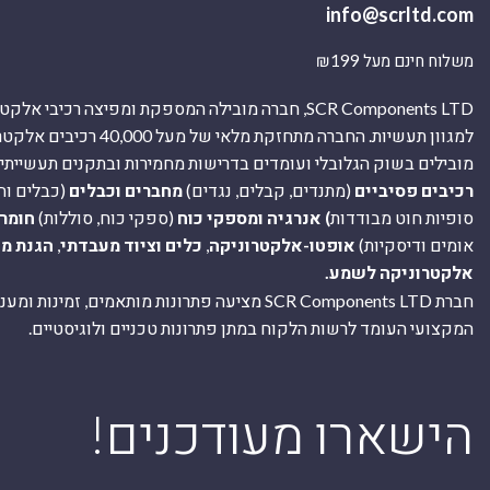
info@scrltd.com
משלוח חינם מעל ₪199
SCR Components LTD, חברה מובילה המספקת ומפיצה רכיבי 
למגוון תעשיות. החברה מתחזקת מלאי של מ
מובילים בשוק הגלובלי ועומדים בדרישות מחמירות ובתקנים תעשייתיים
רכיבים פסיביים
(מתנדים, קבלים, נגדים)
מחברים וכבלים
(כבלים וח
סופיות חוט מבודדות
) אנרגיה ומספקי כוח
(ספקי כוח, סוללות)
חומר
אומים ודיסקיות)
אופטו-אלקטרוניקה
,
כלים וציוד מעבדתי
,
הגנת מ
אלקטרוניקה לשמע.
חברת SCR Components LTD מציעה פתרונות מותאמים, זמינו
המקצועי העומד לרשות הלקוח במתן פתרונות טכניים ולוגיסטיים.
ה
!הישארו מעודכנים