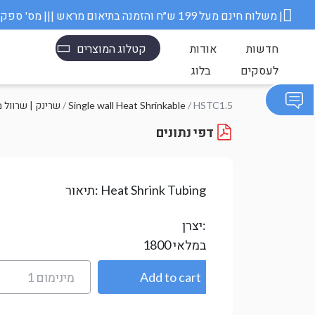
משלוח חינם מעל 199 ש״ח והזמנה בתיאום מראש ||| מס' ספק משרד הבטחון 11006845 |
חדשות
אודות
קטלוג המוצרים
לעסקים
בלוג
/ HSTC1.5
Single wall Heat Shrinkable
/
Heat Shrink- שרינק | שרו
דפי נתונים
Heat Shrink Tubing
תיאור:
יצרן:
במלאי
1800