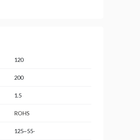
120
200
1.5
ROHS
-55~125