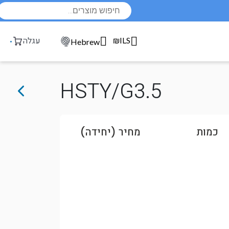
Products
search
₪ILS
עגלה
Hebrew
HSTY/G3.5
כמות
מחיר (יחידה)