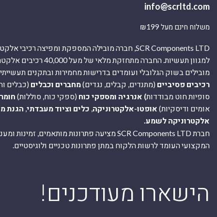
info@scrltd.com
משלוח חינם מעל ₪199
SCR Components LTD, חברה מובילה המספקת ומפיצה רכיבי 
למגוון תעשיות. החברה מתחזקת מלאי של מ
מובילים בשוק הגלובלי ועומדים בדרישות מחמירות ובתקנים תעשייתיים
רכיבים פסיביים
(מתנדים, קבלים, נגדים)
מחברים וכבלים
(כבלים וח
סופיות חוט מבודדות
) אנרגיה ומספקי כוח
(ספקי כוח, סוללות)
חומר
אומים ודיסקיות)
אופטו-אלקטרוניקה
,
כלים וציוד מעבדתי
,
הגנת מ
אלקטרוניקה לשמע.
חברת SCR Components LTD מציעה פתרונות מותאמים, זמינו
המקצועי העומד לרשות הלקוח במתן פתרונות טכניים ולוגיסטיים.
ה
!הישארו מעודכנים