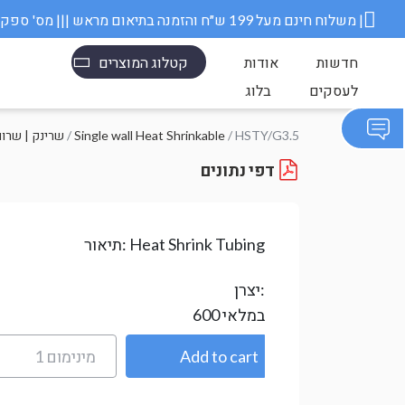
משלוח חינם מעל 199 ש״ח והזמנה בתיאום מראש ||| מס' ספק משרד הבטחון 11006845 |
חדשות
אודות
קטלוג המוצרים
לעסקים
בלוג
/ HSTY/G3.5
Single wall Heat Shrinkable
/
Heat Shrink- שרינק |
דפי נתונים
Heat Shrink Tubing
תיאור:
יצרן:
במלאי
600