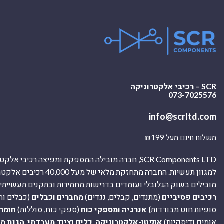
SCR – רכיבי אלקטרוניקה
073-7025576
info@scrltd.com
משלוח חינם מעל ₪199
SCR Components LTD, חברה מובילה המספקת ומפיצה רכיבי 
למגוון תעשיות. החברה מתחזקת מלאי של מ
מובילים בשוק הגלובלי ועומדים בדרישות מחמירות ובתקנים תעשייתיים
רכיבים פסיביים
(מתנדים, קבלים, נגדים)
מחברים וכבלים
(כבלים וח
סופיות חוט מבודדות
) אנרגיה ומספקי כוח
(ספקי כוח, סוללות)
חומר
אומים ודיסקיות)
אופטו-אלקטרוניקה
,
כלים וציוד מעבדתי
,
הגנת מ