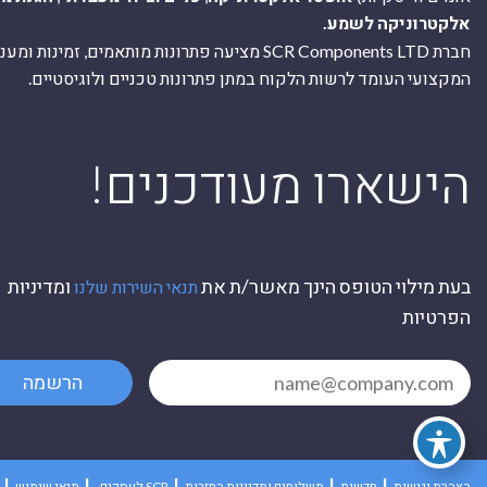
אלקטרוניקה לשמע.
חברת SCR Components LTD מציעה פתרונות מותאמים, זמינו
המקצועי העומד לרשות הלקוח במתן פתרונות טכניים ולוגיסטיים.
ה
!הישארו מעודכנים
בעת מילוי הטופס הינך מאשר/ת את
ומדיניות
תנאי השירות שלנו
הפרטיות
הרשמה
הצהרת נגישות
חדשות
משלוחים ומדיניות החזרות
לעסקים SCR
תנאי שימוש