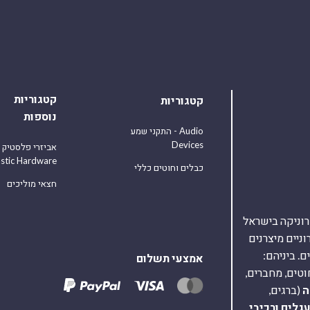
קטגוריות
קטגוריות
נוספות
התקני שמע - Audio
Devices
אביזרי פלסטיק
astic Hardware
כבלים וחוטים כללי
חצאי מוליכים
אלקטרוניקה בישראל
על 40,000 רכיבים אלקטרוניים מיצרנים
. ביניהם:
אמצעי תשלום
וטים, מחברים,
ה
(ברגים,
עגלים
ורכיבי