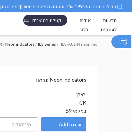
משלוח חינם מעל 199 ש״ח והזמנה בתיאום מראש ||| מס' ספק משרד הבטחון 11006845 |
חדשות
אודות
קטלוג המוצרים
לעסקים
בלוג
/ IILS-A01-H neon red
ILS Series
/
Neon indicators
/
ics
Neon indicators
תיאור:
יצרן:
CK
במלאי
59