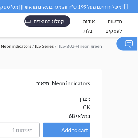
משלוח חינם מעל 199 ש״ח והזמנה בתיאום מראש ||| מס' ספק משרד הבטחון 11006845 |
חדשות
אודות
קטלוג המוצרים
לעסקים
בלוג
/
Neon indicators
/
ILS Series
/ IILS-B02-H neon green
Neon indicators
תיאור:
יצרן:
CK
במלאי
68