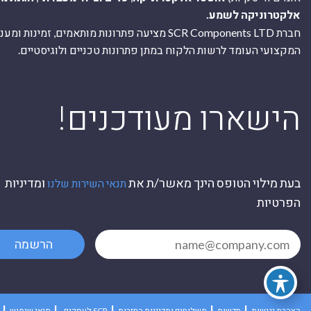
אלקטרוניקה לשמע.
חברת SCR Components LTD מציעה פתרונות מותאמים, זמינו
המקצועי העומד לרשות הלקוח במתן פתרונות טכניים ולוגיסטיים.
ה
!הישארו מעודכנים
בעת מילוי הטופס הינך מאשר/ת את
ומדיניות
תנאי השירות שלנו
הפרטיות
הרשמה
הצהרת נגישות
חדשות
משלוחים ומדיניות החזרות
לעסקים SCR
תנאי שימוש