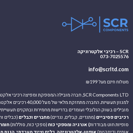
SCR – רכיבי אלקטרוניקה
073-7025576
info@scrltd.com
משלוח חינם מעל ₪199
SCR Components LTD, חברה מובילה המספקת ומפיצה רכיבי 
למגוון תעשיות. החברה מתחזקת מלאי של מ
מובילים בשוק הגלובלי ועומדים בדרישות מחמירות ובתקנים תעשייתיים
רכיבים פסיביים
(מתנדים, קבלים, נגדים)
מחברים וכבלים
(כבלים וח
סופיות חוט מבודדות
) אנרגיה ומספקי כוח
(ספקי כוח, סוללות)
חומר
אומים ודיסקיות)
אופטו-אלקטרוניקה
,
כלים וציוד מעבדתי
,
הגנת מ