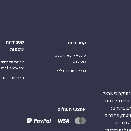
קטגוריות
קטגוריות
נוספות
התקני שמע - Audio
Devices
אביזרי פלסטיק
astic Hardware
כבלים וחוטים כללי
חצאי מוליכים
אלקטרוניקה בישראל
על 40,000 רכיבים אלקטרוניים מיצרנים
. ביניהם:
אמצעי תשלום
וטים, מחברים,
ה
(ברגים,
עגלים
ורכיבי