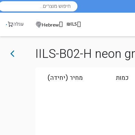
Products
search
₪ILS
עגלה
Hebrew
IILS-B02-H neon g
כמות
מחיר (יחידה)