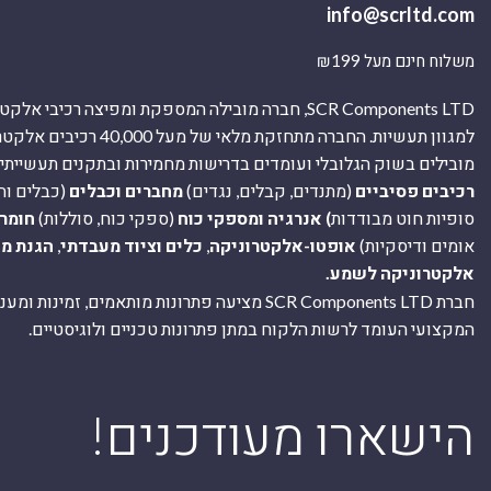
info@scrltd.com
משלוח חינם מעל ₪199
SCR Components LTD, חברה מובילה המספקת ומפיצה רכיבי 
למגוון תעשיות. החברה מתחזקת מלאי של מ
מובילים בשוק הגלובלי ועומדים בדרישות מחמירות ובתקנים תעשייתיים
רכיבים פסיביים
(מתנדים, קבלים, נגדים)
מחברים וכבלים
(כבלים וח
סופיות חוט מבודדות
) אנרגיה ומספקי כוח
(ספקי כוח, סוללות)
חומר
אומים ודיסקיות)
אופטו-אלקטרוניקה
,
כלים וציוד מעבדתי
,
הגנת מ
אלקטרוניקה לשמע.
חברת SCR Components LTD מציעה פתרונות מותאמים, זמינו
המקצועי העומד לרשות הלקוח במתן פתרונות טכניים ולוגיסטיים.
ה
!הישארו מעודכנים