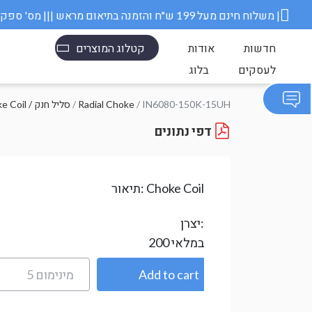
משלוח חינם מעל 199 ש״ח והזמנה בתיאום מראש ||| מס' ספק משרד הבטחון 11006845 |
חדשות
אודות
קטלוג המוצרים
לעסקים
בלוג
/ IN6080-150K-15UH
Radial Choke
/
Choke Coil / סליל חנק
דפי נתונים
Choke Coil
תיאור:
יצרן:
במלאי
200