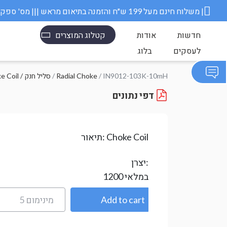
משלוח חינם מעל 199 ש״ח והזמנה בתיאום מראש ||| מס' ספק משרד הבטחון 11006845 |
חדשות
אודות
קטלוג המוצרים
לעסקים
בלוג
/ IN9012-103K-10mH
Radial Choke
/
Choke Coil / סליל חנק
דפי נתונים
Choke Coil
תיאור:
יצרן:
במלאי
1200