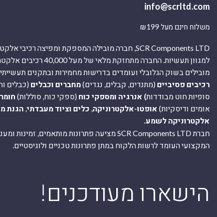
info@scrltd.com
משלוח חינם מעל ₪199
SCR Components LTD, חברה מובילה המספקת ומפיצה רכיבי 
למגוון תעשיות. החברה מתחזקת מלאי של מ
מובילים בשוק הגלובלי ועומדים בדרישות מחמירות ובתקנים תעשייתיים
רכיבים פסיביים
(מתנדים, קבלים, נגדים)
מחברים וכבלים
(כבלים וח
סופיות חוט מבודדות
) אנרגיה ומספקי כוח
(ספקי כוח, סוללות)
חומר
אומים ודיסקיות)
אופטו-אלקטרוניקה
,
כלים וציוד מעבדתי
,
הגנת מ
אלקטרוניקה לשמע.
חברת SCR Components LTD מציעה פתרונות מותאמים, זמינו
המקצועי העומד לרשות הלקוח במתן פתרונות טכניים ולוגיסטיים.
ה
!הישארו מעודכנים