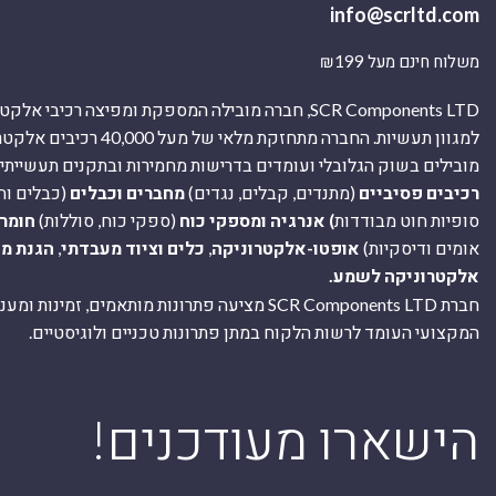
info@scrltd.com
משלוח חינם מעל ₪199
SCR Components LTD, חברה מובילה המספקת ומפיצה רכיבי 
למגוון תעשיות. החברה מתחזקת מלאי של מ
מובילים בשוק הגלובלי ועומדים בדרישות מחמירות ובתקנים תעשייתיים
רכיבים פסיביים
(מתנדים, קבלים, נגדים)
מחברים וכבלים
(כבלים וח
סופיות חוט מבודדות
) אנרגיה ומספקי כוח
(ספקי כוח, סוללות)
חומר
אומים ודיסקיות)
אופטו-אלקטרוניקה
,
כלים וציוד מעבדתי
,
הגנת מ
אלקטרוניקה לשמע.
חברת SCR Components LTD מציעה פתרונות מותאמים, זמינו
המקצועי העומד לרשות הלקוח במתן פתרונות טכניים ולוגיסטיים.
ה
!הישארו מעודכנים