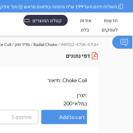
משלוח חינם מעל 199 ש״ח והזמנה בתיאום מראש ||| מס' ספק משרד הבטחון 11006845 |
חדשות
אודות
קטלוג המוצרים
לעסקים
בלוג
/ IN9012-470K-47UH
Radial Choke
/
Choke Coil / סליל חנק
דפי נתונים
Choke Coil
תיאור:
יצרן:
במלאי
200