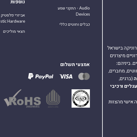
נוספות
התקני שמע - Audio
Devices
אביזרי פלסטיק
astic Hardware
כבלים וחוטים כללי
חצאי מוליכים
אלקטרוניקה בישראל
על 40,000 רכיבים אלקטרוניים מיצרנים
. ביניהם:
אמצעי תשלום
וטים, מחברים,
ה
(ברגים,
עגלים
ורכיבי
ת ומענה אישי מהצוות