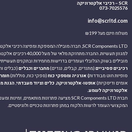
SCR – רכיבי אלקטרוניקה
073-7025576
info@scrltd.com
משלוח חינם מעל ₪199
SCR Components LTD, חברה מובילה המספקת ומפיצה רכיבי 
למגוון תעשיות. החברה מתחזקת מלאי של מ
מובילים בשוק הגלובלי ועומדים בדרישות מחמירות ובתקנים תעשייתיים
רכיבים פסיביים
(מתנדים, קבלים, נגדים)
מחברים וכבלים
(כבלים וח
סופיות חוט מבודדות
) אנרגיה ומספקי כוח
(ספקי כוח, סוללות)
חומר
אומים ודיסקיות)
אופטו-אלקטרוניקה
,
כלים וציוד מעבדתי
,
הגנת מ
אלקטרוניקה לשמע.
חברת SCR Components LTD מציעה פתרונות מותאמים, זמינו
המקצועי העומד לרשות הלקוח במתן פתרונות טכניים ולוגיסטיים.
ה