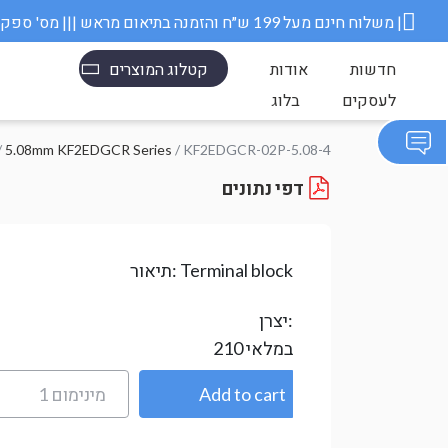
משלוח חינם מעל 199 ש״ח והזמנה בתיאום מראש ||| מס' ספק משרד הבטחון 11006845 |
חדשות
אודות
קטלוג המוצרים
לעסקים
בלוג
/
5.08mm KF2EDGCR Series
/ KF2EDGCR-02P-5.08-4
דפי נתונים
Terminal block
תיאור:
יצרן:
במלאי
210