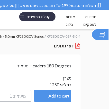
משלוח חינם מעל 199 ש״ח והזמנה בתיאום מראש ||| מס' ספק משרד הבטחון 11006845 |
חדשות
אודות
קטלוג המוצרים
לעסקים
בלוג
ch
/
5.0mm KF2EDGCV Series
/ KF2EDGCV-06P-5.0-4
דפי נתונים
Headers 180 Degrees
תיאור:
יצרן:
במלאי
1250