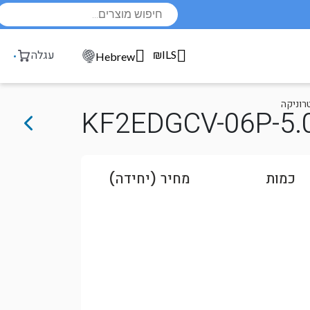
Products
search
₪ILS
עגלה
Hebrew
רוניקה
KF2EDGCV-06P-5.
כמות
מחיר (יחידה)