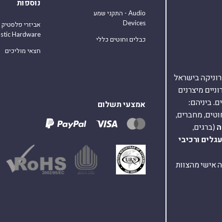
נוספות
התקני שמע - Audio
Devices
אביזרי פלסטיק
astic Hardware
כבלים וחוטים כללי
חצאי מוליכים
אלקטרוניקה בישראל
על 40,000 רכיבים אלקטרוניים מיצרנים
. ביניהם:
אמצעי תשלום
וטים, מחברים,
ה
(ברגים,
עגלים
ורכיבי
ת ומענה אישי מהצוות