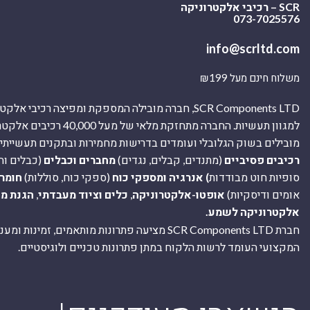
SCR – רכיבי אלקטרוניקה
073-7025576
info@scrltd.com
משלוח חינם מעל ₪199
SCR Components LTD, חברה מובילה המספקת ומפיצה רכיבי 
למגוון תעשיות. החברה מתחזקת מלאי של מ
מובילים בשוק הגלובלי ועומדים בדרישות מחמירות ובתקנים תעשייתיים
רכיבים פסיביים
(מתנדים, קבלים, נגדים)
מחברים וכבלים
(כבלים וח
סופיות חוט מבודדות
) אנרגיה ומספקי כוח
(ספקי כוח, סוללות)
חומר
אומים ודיסקיות)
אופטו-אלקטרוניקה
,
כלים וציוד מעבדתי
,
הגנת מ
אלקטרוניקה לשמע.
חברת SCR Components LTD מציעה פתרונות מותאמים, זמינו
המקצועי העומד לרשות הלקוח במתן פתרונות טכניים ולוגיסטיים.
ה