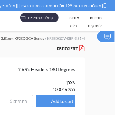
משלוח חינם מעל 199 ש״ח והזמנה בתיאום מראש ||| מס' ספק משרד הבטחון 11006845 |
חדשות
אודות
קטלוג המוצרים
לעסקים
בלוג
/
3.81mm KF2EDGCV Series
/ KF2EDGCV-08P-3.81-4
דפי נתונים
Headers 180 Degrees
תיאור:
יצרן:
במלאי
1000