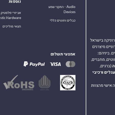
נוספות
התקני שמע - Audio
Devices
אביזרי פלסטיק
astic Hardware
כבלים וחוטים כללי
חצאי מוליכים
אלקטרוניקה בישראל
על 40,000 רכיבים אלקטרוניים מיצרנים
. ביניהם:
אמצעי תשלום
וטים, מחברים,
ה
(ברגים,
עגלים
ורכיבי
ת ומענה אישי מהצוות