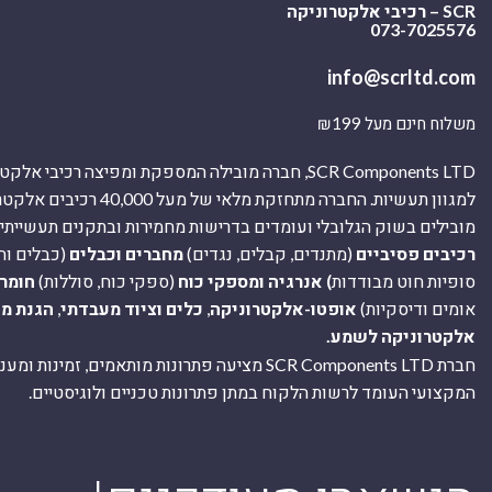
SCR – רכיבי אלקטרוניקה
073-7025576
info@scrltd.com
משלוח חינם מעל ₪199
SCR Components LTD, חברה מובילה המספקת ומפיצה רכיבי 
למגוון תעשיות. החברה מתחזקת מלאי של מ
מובילים בשוק הגלובלי ועומדים בדרישות מחמירות ובתקנים תעשייתיים
רכיבים פסיביים
(מתנדים, קבלים, נגדים)
מחברים וכבלים
(כבלים וח
סופיות חוט מבודדות
) אנרגיה ומספקי כוח
(ספקי כוח, סוללות)
חומר
אומים ודיסקיות)
אופטו-אלקטרוניקה
,
כלים וציוד מעבדתי
,
הגנת מ
אלקטרוניקה לשמע.
חברת SCR Components LTD מציעה פתרונות מותאמים, זמינו
המקצועי העומד לרשות הלקוח במתן פתרונות טכניים ולוגיסטיים.
ה