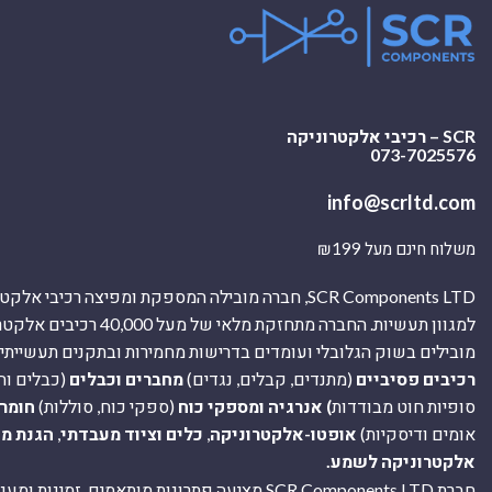
SCR – רכיבי אלקטרוניקה
073-7025576
info@scrltd.com
משלוח חינם מעל ₪199
SCR Components LTD, חברה מובילה המספקת ומפיצה רכיבי 
למגוון תעשיות. החברה מתחזקת מלאי של מ
מובילים בשוק הגלובלי ועומדים בדרישות מחמירות ובתקנים תעשייתיים
רכיבים פסיביים
(מתנדים, קבלים, נגדים)
מחברים וכבלים
(כבלים וח
סופיות חוט מבודדות
) אנרגיה ומספקי כוח
(ספקי כוח, סוללות)
חומר
אומים ודיסקיות)
אופטו-אלקטרוניקה
,
כלים וציוד מעבדתי
,
הגנת מ
אלקטרוניקה לשמע.
חברת SCR Components LTD מציעה פתרונות מותאמים, זמינו