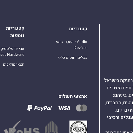
קטגוריות
קטגוריות
נוספות
התקני שמע - Audio
Devices
אביזרי פלסטיק
astic Hardware
כבלים וחוטים כללי
חצאי מוליכים
אלקטרוניקה בישראל
על 40,000 רכיבים אלקטרוניים מיצרנים
. ביניהם:
אמצעי תשלום
וטים, מחברים,
ה
(ברגים,
עגלים
ורכיבי
ת ומענה אישי מהצוות