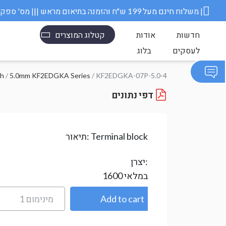
משלוח חינם מעל 199 ש״ח והזמנה בתיאום מראש ||| מס' ספק משרד הבטחון 11006845 |
חדשות
אודות
קטלוג המוצרים
לעסקים
בלוג
ch
/
5.0mm KF2EDGKA Series
/ KF2EDGKA-07P-5.0-4
דפי נתונים
Terminal block
תיאור:
יצרן:
במלאי
1600