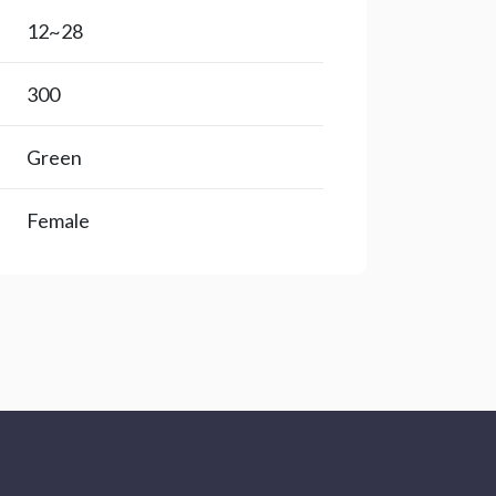
28~12
300
Green
Female