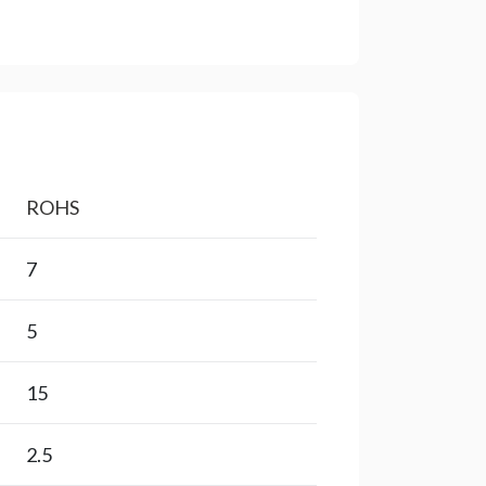
ROHS
7
5
15
2.5