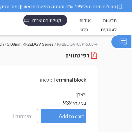
משלוח חינם מעל 199 ש״ח והזמנה בתיאום מראש ||| מס' ספק משרד הבטחון 11006845 |
חדשות
אודות
קטלוג המוצרים
לעסקים
בלוג
ch
/
5.08mm KF2EDGV Series
/ KF2EDGV-05P-5.08-4
דפי נתונים
Terminal block
תיאור:
יצרן:
במלאי
939