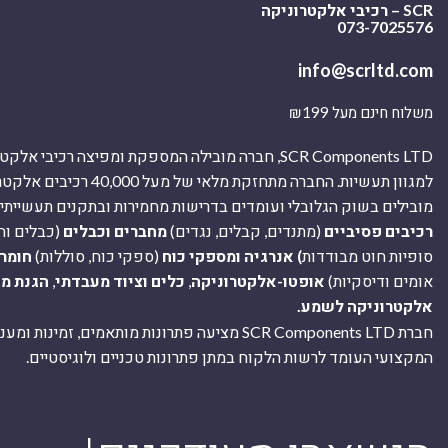
SCR – רכיבי אלקטרוניקה
073-7025576
info@scrltd.com
משלוח חינם מעל ₪199
SCR Components LTD, חברה מובילה המספקת ומפיצה רכיבי 
למגוון תעשיות. החברה מתחזקת מלאי של מ
מובילים בשוק הגלובלי ועומדים בדרישות מחמירות ובתקנים תעשייתיים
רכיבים פסיביים
(מתנדים, קבלים, נגדים)
מחברים וכבלים
(כבלים וח
סופיות חוט מבודדות
) אנרגיה ומספקי כוח
(ספקי כוח, סוללות)
חומר
אומים ודיסקיות)
אופטו-אלקטרוניקה
,
כלים וציוד מעבדתי
,
הגנת מ
אלקטרוניקה לשמע.
חברת SCR Components LTD מציעה פתרונות מותאמים, זמינו
המקצועי העומד לרשות הלקוח במתן פתרונות טכניים ולוגיסטיים.
ה