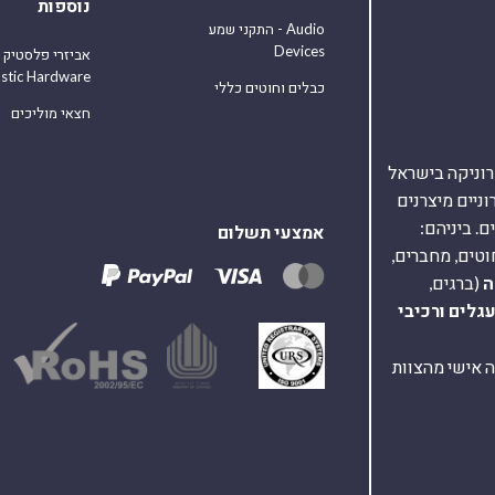
נוספות
התקני שמע - Audio
Devices
אביזרי פלסטיק
astic Hardware
כבלים וחוטים כללי
חצאי מוליכים
אלקטרוניקה בישראל
על 40,000 רכיבים אלקטרוניים מיצרנים
. ביניהם:
אמצעי תשלום
וטים, מחברים,
ה
(ברגים,
עגלים
ורכיבי
ת ומענה אישי מהצוות