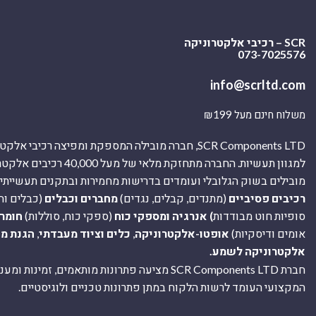
SCR – רכיבי אלקטרוניקה
073-7025576
info@scrltd.com
משלוח חינם מעל ₪199
SCR Components LTD, חברה מובילה המספקת ומפיצה רכיבי 
למגוון תעשיות. החברה מתחזקת מלאי של מ
מובילים בשוק הגלובלי ועומדים בדרישות מחמירות ובתקנים תעשייתיים
רכיבים פסיביים
(מתנדים, קבלים, נגדים)
מחברים וכבלים
(כבלים וח
סופיות חוט מבודדות
) אנרגיה ומספקי כוח
(ספקי כוח, סוללות)
חומר
אומים ודיסקיות)
אופטו-אלקטרוניקה
,
כלים וציוד מעבדתי
,
הגנת מ
אלקטרוניקה לשמע.
חברת SCR Components LTD מציעה פתרונות מותאמים, זמינו
המקצועי העומד לרשות הלקוח במתן פתרונות טכניים ולוגיסטיים.