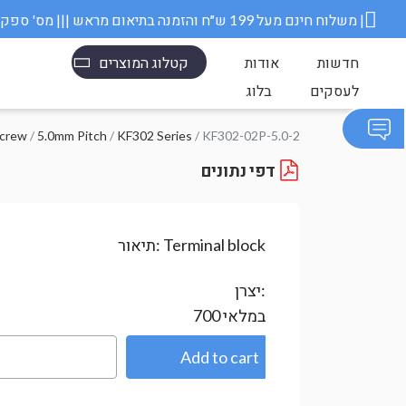
משלוח חינם מעל 199 ש״ח והזמנה בתיאום מראש ||| מס' ספק משרד הבטחון 11006845 |
חדשות
אודות
קטלוג המוצרים
לעסקים
בלוג
/ KF302-02P-5.0-2
KF302 Series
/
5.0mm Pitch
/
בורג w
דפי נתונים
Terminal block
תיאור:
יצרן:
במלאי
700