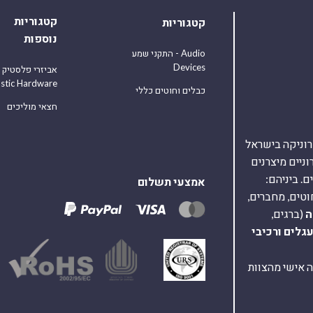
קטגוריות
קטגוריות
נוספות
התקני שמע - Audio
Devices
אביזרי פלסטיק
astic Hardware
כבלים וחוטים כללי
חצאי מוליכים
אלקטרוניקה בישראל
על 40,000 רכיבים אלקטרוניים מיצרנים
. ביניהם:
אמצעי תשלום
וטים, מחברים,
ה
(ברגים,
עגלים
ורכיבי
ת ומענה אישי מהצוות