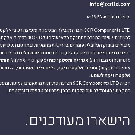
info@scrltd.com
משלוח חינם מעל ₪199
SCR Components LTD, חברה מובילה המספקת ומפיצה רכיבי 
למגוון תעשיות. החברה מתחזקת מלאי של מ
מובילים בשוק הגלובלי ועומדים בדרישות מחמירות ובתקנים תעשייתיים
רכיבים פסיביים
(מתנדים, קבלים, נגדים)
מחברים וכבלים
(כבלים וח
סופיות חוט מבודדות
) אנרגיה ומספקי כוח
(ספקי כוח, סוללות)
חומר
אומים ודיסקיות)
אופטו-אלקטרוניקה
,
כלים וציוד מעבדתי
,
הגנת מ
אלקטרוניקה לשמע.
חברת SCR Components LTD מציעה פתרונות מותאמים, זמינו
המקצועי העומד לרשות הלקוח במתן פתרונות טכניים ולוגיסטיים.
ה
!הישארו מעודכנים