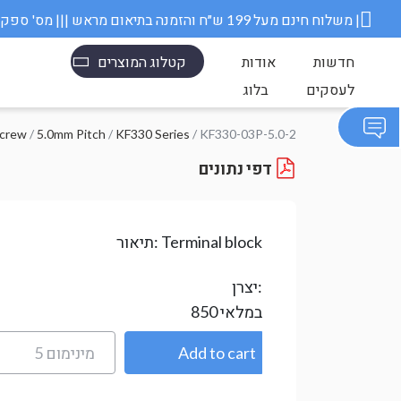
משלוח חינם מעל 199 ש״ח והזמנה בתיאום מראש ||| מס' ספק משרד הבטחון 11006845 |
חדשות
אודות
קטלוג המוצרים
לעסקים
בלוג
/ KF330-03P-5.0-2
KF330 Series
/
5.0mm Pitch
/
בורג w
דפי נתונים
Terminal block
תיאור:
יצרן:
במלאי
850