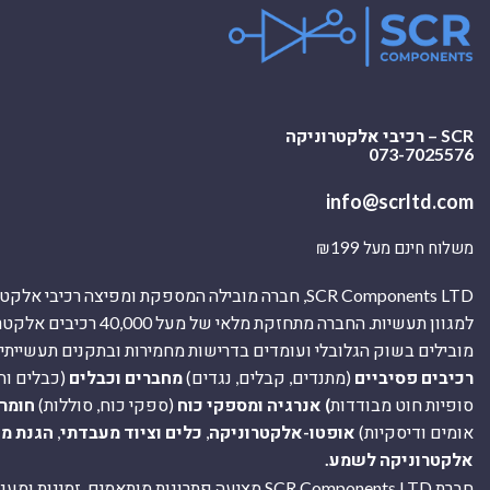
SCR – רכיבי אלקטרוניקה
073-7025576
info@scrltd.com
משלוח חינם מעל ₪199
SCR Components LTD, חברה מובילה המספקת ומפיצה רכיבי 
למגוון תעשיות. החברה מתחזקת מלאי של מ
מובילים בשוק הגלובלי ועומדים בדרישות מחמירות ובתקנים תעשייתיים
רכיבים פסיביים
(מתנדים, קבלים, נגדים)
מחברים וכבלים
(כבלים וח
סופיות חוט מבודדות
) אנרגיה ומספקי כוח
(ספקי כוח, סוללות)
חומר
אומים ודיסקיות)
אופטו-אלקטרוניקה
,
כלים וציוד מעבדתי
,
הגנת מ
אלקטרוניקה לשמע.
חברת SCR Components LTD מציעה פתרונות מותאמים, זמינו