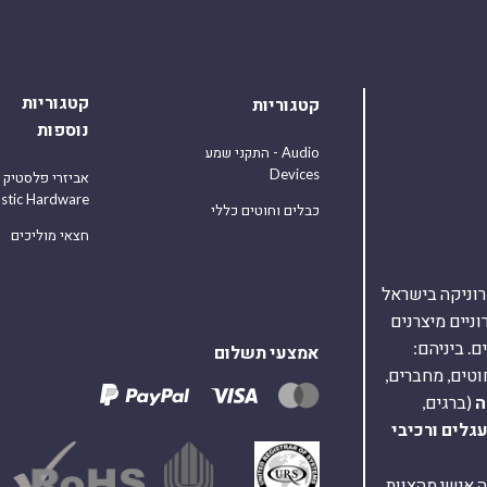
קטגוריות
קטגוריות
נוספות
התקני שמע - Audio
Devices
אביזרי פלסטיק
astic Hardware
כבלים וחוטים כללי
חצאי מוליכים
אלקטרוניקה בישראל
על 40,000 רכיבים אלקטרוניים מיצרנים
. ביניהם:
אמצעי תשלום
וטים, מחברים,
ה
(ברגים,
עגלים
ורכיבי
ת ומענה אישי מהצוות