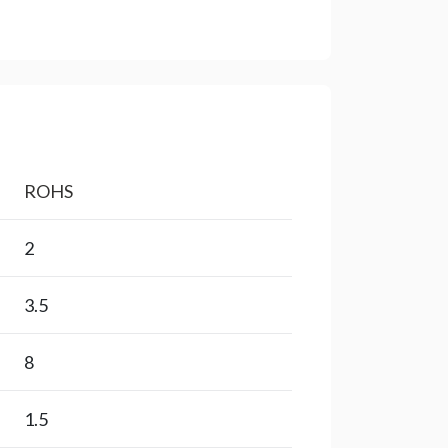
ROHS
2
3.5
8
1.5