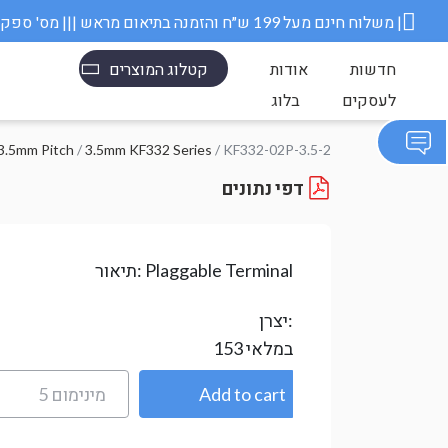
משלוח חינם מעל 199 ש״ח והזמנה בתיאום מראש ||| מס' ספק משרד הבטחון 11006845 |
חדשות
אודות
קטלוג המוצרים
לעסקים
בלוג
3.5mm Pitch
/
3.5mm KF332 Series
/ KF332-02P-3.5-2
דפי נתונים
Plaggable Terminal
תיאור:
יצרן:
במלאי
153