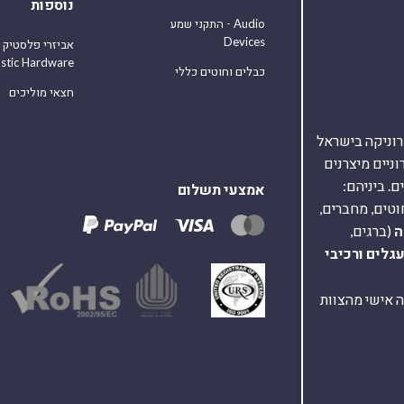
נוספות
התקני שמע - Audio
Devices
אביזרי פלסטיק
astic Hardware
כבלים וחוטים כללי
חצאי מוליכים
אלקטרוניקה בישראל
על 40,000 רכיבים אלקטרוניים מיצרנים
. ביניהם:
אמצעי תשלום
וטים, מחברים,
ה
(ברגים,
עגלים
ורכיבי
ת ומענה אישי מהצוות