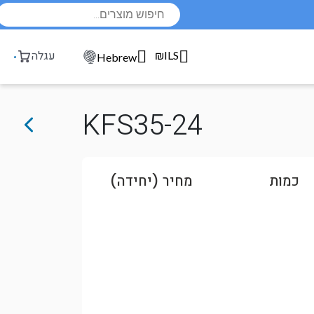
Products
search
₪ILS
עגלה
Hebrew
KFS35-24
כמות
מחיר (יחידה)