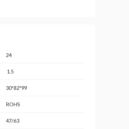
24
1.5
99*82*30
ROHS
47/63