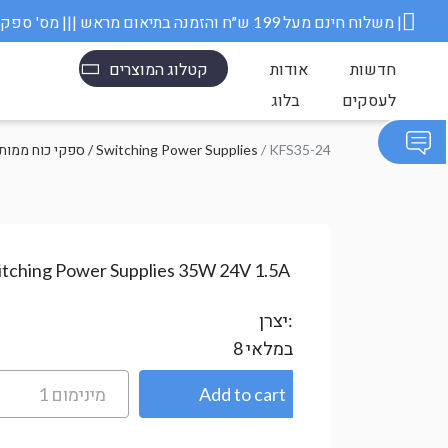
משלוח חינם מעל 199 ש״ח והזמנה בתיאום מראש ||| מס' ספק משרד הבטחון 11006845 |
חדשות
אודות
קטלוג המוצרים
לעסקים
בלוג
/ KFS35-24
ספקי כוח ממותגים / Switching Power Supplies
itching Power Supplies 35W 24V 1.5A
יצרן:
במלאי
8