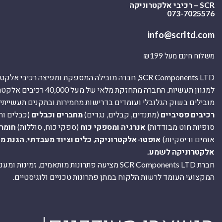
SCR – רכיבי אלקטרוניקה
073-7025576
info@scrltd.com
משלוח חינם מעל ₪199
SCR Components LTD, חברה מובילה המספקת ומפיצה רכיבי 
למגוון תעשיות. החברה מתחזקת מלאי של מ
מובילים בשוק הגלובלי ועומדים בדרישות מחמירות ובתקנים תעשייתיים
רכיבים פסיביים
(מתנדים, קבלים, נגדים)
מחברים וכבלים
(כבלים וח
סופיות חוט מבודדות
) אנרגיה ומספקי כוח
(ספקי כוח, סוללות)
חומר
אומים ודיסקיות)
אופטו-אלקטרוניקה
,
כלים וציוד מעבדתי
,
הגנת מ
אלקטרוניקה לשמע.
חברת SCR Components LTD מציעה פתרונות מותאמים, זמינו
המקצועי העומד לרשות הלקוח במתן פתרונות טכניים ולוגיסטיים.
ה