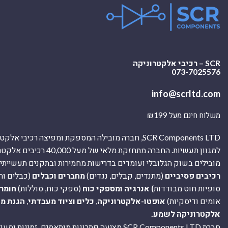
SCR – רכיבי אלקטרוניקה
073-7025576
info@scrltd.com
משלוח חינם מעל ₪199
SCR Components LTD, חברה מובילה המספקת ומפיצה רכיבי 
למגוון תעשיות. החברה מתחזקת מלאי של מ
מובילים בשוק הגלובלי ועומדים בדרישות מחמירות ובתקנים תעשייתיים
רכיבים פסיביים
(מתנדים, קבלים, נגדים)
מחברים וכבלים
(כבלים וח
סופיות חוט מבודדות
) אנרגיה ומספקי כוח
(ספקי כוח, סוללות)
חומר
אומים ודיסקיות)
אופטו-אלקטרוניקה
,
כלים וציוד מעבדתי
,
הגנת מ
אלקטרוניקה לשמע.
חברת SCR Components LTD מציעה פתרונות מותאמים, זמינו