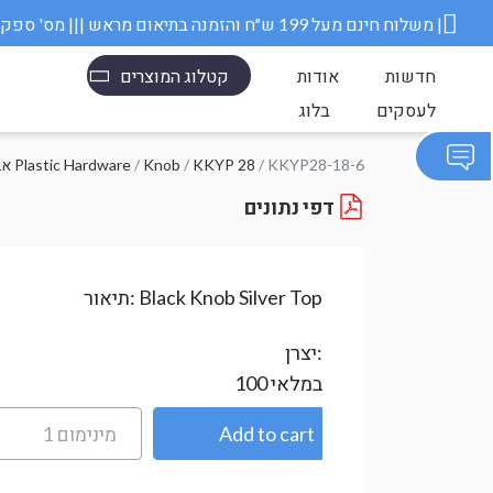
משלוח חינם מעל 199 ש״ח והזמנה בתיאום מראש ||| מס' ספק משרד הבטחון 11006845 |
חדשות
אודות
קטלוג המוצרים
לעסקים
בלוג
/ KKYP28-18-6
KKYP 28
/
Knob
/
אביזרי פלסטיק Plastic Hardware
דפי נתונים
Black Knob Silver Top
תיאור:
יצרן:
במלאי
100