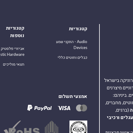
קטגוריות
קטגוריות
נוספות
התקני שמע - Audio
Devices
אביזרי פלסטיק
astic Hardware
כבלים וחוטים כללי
חצאי מוליכים
אלקטרוניקה בישראל
על 40,000 רכיבים אלקטרוניים מיצרנים
. ביניהם:
אמצעי תשלום
וטים, מחברים,
ה
(ברגים,
עגלים
ורכיבי
ת ומענה אישי מהצוות