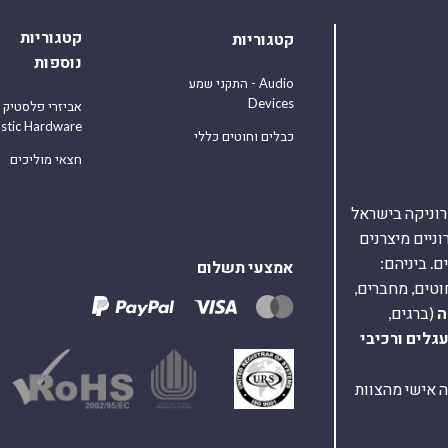
קטגוריות
קטגוריות
נוספות
התקני שמע - Audio
Devices
אביזרי פלסטיק
astic Hardware
כבלים וחוטים כללי
חצאי מוליכים
אלקטרוניקה בישראל
על 40,000 רכיבים אלקטרוניים מיצרנים
. ביניהם:
אמצעי תשלום
וטים, מחברים,
ה
(ברגים,
עגלים
ורכיבי
ת ומענה אישי מהצוות