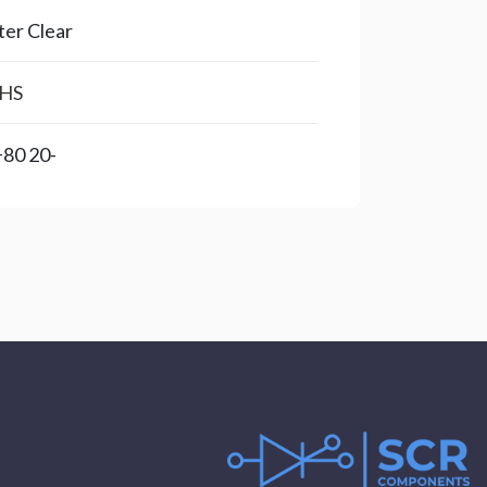
er Clear
HS
-20 to +80