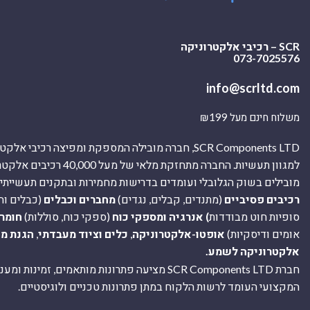
SCR – רכיבי אלקטרוניקה
073-7025576
info@scrltd.com
משלוח חינם מעל ₪199
SCR Components LTD, חברה מובילה המספקת ומפיצה רכיבי 
למגוון תעשיות. החברה מתחזקת מלאי של מ
מובילים בשוק הגלובלי ועומדים בדרישות מחמירות ובתקנים תעשייתיים
רכיבים פסיביים
(מתנדים, קבלים, נגדים)
מחברים וכבלים
(כבלים וח
סופיות חוט מבודדות
) אנרגיה ומספקי כוח
(ספקי כוח, סוללות)
חומר
אומים ודיסקיות)
אופטו-אלקטרוניקה
,
כלים וציוד מעבדתי
,
הגנת מ
אלקטרוניקה לשמע.
חברת SCR Components LTD מציעה פתרונות מותאמים, זמינו
המקצועי העומד לרשות הלקוח במתן פתרונות טכניים ולוגיסטיים.