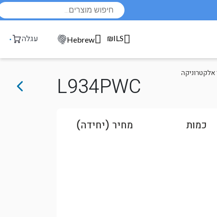
Products
search
₪ILS
עגלה
Hebrew
 אלקטרוניקה
L934PWC
כמות
מחיר (יחידה)