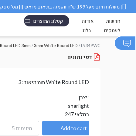
משלוח חינם מעל 199 ש״ח והזמנה בתיאום מראש ||| מס' ספק משרד הבטחון 11006845 |
חדשות
אודות
קטלוג המוצרים
לעסקים
בלוג
Round LED 3mm
/
3mm White Round LED
/ L934PWC
דפי נתונים
3mm White Round LED
תיאור:
יצרן:
sharlight
במלאי
247