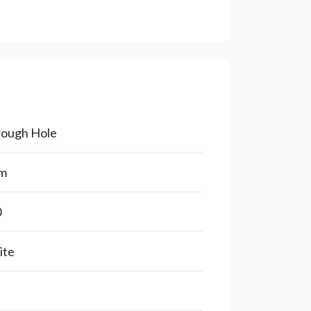
ough Hole
m
0
ite