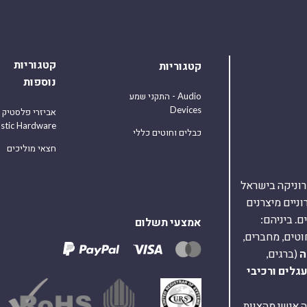
קטגוריות
קטגוריות
נוספות
התקני שמע - Audio
Devices
אביזרי פלסטיק
astic Hardware
כבלים וחוטים כללי
חצאי מוליכים
אלקטרוניקה בישראל
על 40,000 רכיבים אלקטרוניים מיצרנים
. ביניהם:
אמצעי תשלום
וטים, מחברים,
ה
(ברגים,
עגלים
ורכיבי
ת ומענה אישי מהצוות