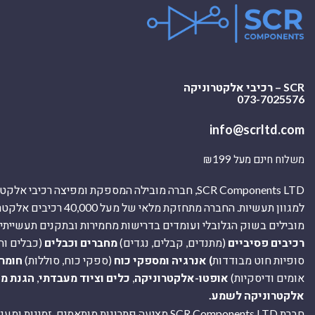
SCR – רכיבי אלקטרוניקה
073-7025576
info@scrltd.com
משלוח חינם מעל ₪199
SCR Components LTD, חברה מובילה המספקת ומפיצה רכיבי 
למגוון תעשיות. החברה מתחזקת מלאי של מ
מובילים בשוק הגלובלי ועומדים בדרישות מחמירות ובתקנים תעשייתיים
רכיבים פסיביים
(מתנדים, קבלים, נגדים)
מחברים וכבלים
(כבלים וח
סופיות חוט מבודדות
) אנרגיה ומספקי כוח
(ספקי כוח, סוללות)
חומר
אומים ודיסקיות)
אופטו-אלקטרוניקה
,
כלים וציוד מעבדתי
,
הגנת מ
אלקטרוניקה לשמע.
חברת SCR Components LTD מציעה פתרונות מותאמים, זמינו