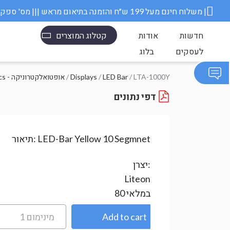
משלוח חינם מעל 199 ש״ח והזמנה בתיאום מראש ||| מס' ספק משרד הבטחון 11006845 |
חדשות
אודות
קטלוג המוצרים
לעסקים
בלוג
/ LTA-1000Y
LED Bar
/
Displays
/
Optoelectronics - אופטואלקטרוניקה
דפי נתונים
LED-Bar Yellow 10 Segmnet
תיאור:
יצרן:
Liteon
במלאי
80