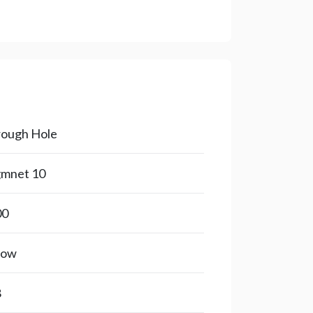
ough Hole
10 Segmnet
00
low
8