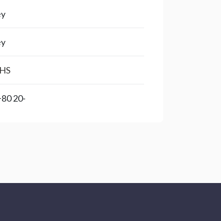
ey
ey
HS
-20 to +80