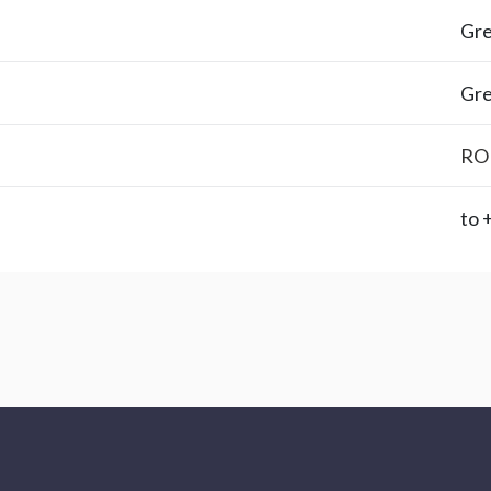
Gr
Gr
RO