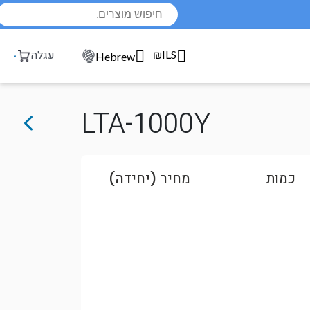
Products
search
₪ILS
עגלה
Hebrew
LTA-1000Y
כמות
מחיר (יחידה)