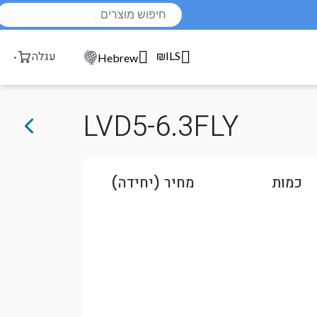
Products
search
₪ILS
עגלה
Hebrew
LVD5-6.3FLY
כמות
מחיר (יחידה)