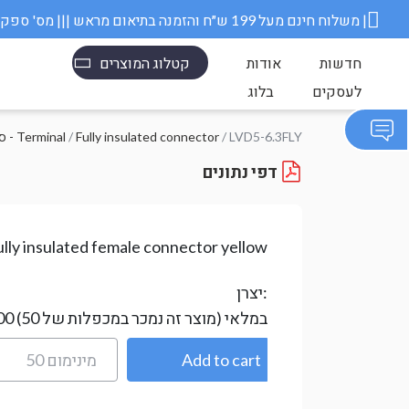
משלוח חינם מעל 199 ש״ח והזמנה בתיאום מראש ||| מס' ספק משרד הבטחון 11006845 |
חדשות
אודות
קטלוג המוצרים
לעסקים
בלוג
/ LVD5-6.3FLY
Fully insulated connector
/
סופיות חוט מבודדות - Terminal
דפי נתונים
ully insulated female connector yellow
יצרן:
במלאי
(מוצר זה נמכר במכפלות של 50)
00