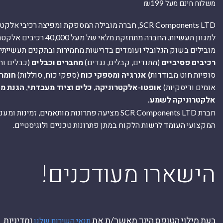
משלוח חינם מעל ₪199
SCR Components LTD, חברה מובילה המספקת ומפיצה רכיבי 
למגוון תעשיות. החברה מתחזקת מלאי של מ
מובילים בשוק הגלובלי ועומדים בדרישות מחמירות ובתקנים תעשייתיים
רכיבים פסיביים
(מתנדים, קבלים, נגדים)
מחברים וכבלים
(כבלים וח
סופיות חוט מבודדות
) אנרגיה ומספקי כוח
(ספקי כוח, סוללות)
חומר
אומים ודיסקיות)
אופטו-אלקטרוניקה
,
כלים וציוד מעבדתי
,
הגנת מ
אלקטרוניקה לשמע.
חברת SCR Components LTD מציעה פתרונות מותאמים, זמינו
המקצועי העומד לרשות הלקוח במתן פתרונות טכניים ולוגיסטיים.
ה
!הישארו מעודכנים
בעת מילוי הטופס הינך מאשר/ת את
ומדיניות
תנאי השירות שלנו