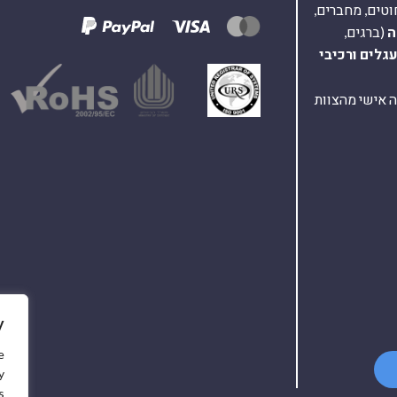
וטים, מחברים,
ה
(ברגים,
עגלים
ורכיבי
ת ומענה אישי מהצוות
y
e
y
.