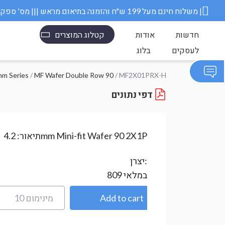
משלוח חינם מעל 199 ש״ח והזמנה בתיאום מראש ||| מס' ספק משרד הבטחון 11006845 |
חדשות
אודות
קטלוג המוצרים
לעסקים
בלוג
mm Series
/
MF Wafer Double Row 90
/ MF2X01PRX-H
דפי נתונים
4.2mm Mini-fit Wafer 90 2X1P
תיאור:
יצרן:
במלאי
809