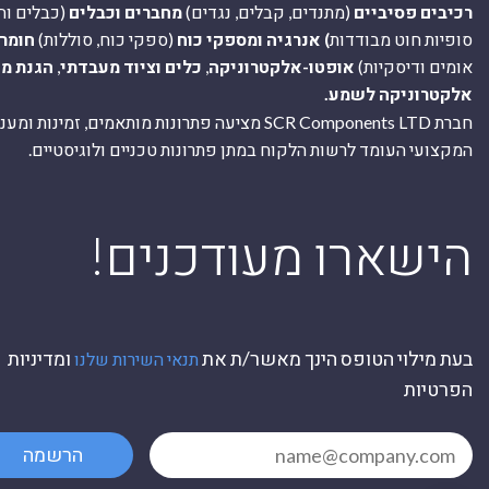
רכיבים פסיביים
(מתנדים, קבלים, נגדים)
מחברים וכבלים
(כבלים וח
סופיות חוט מבודדות
) אנרגיה ומספקי כוח
(ספקי כוח, סוללות)
חומר
אומים ודיסקיות)
אופטו-אלקטרוניקה
,
כלים וציוד מעבדתי
,
הגנת מ
אלקטרוניקה לשמע.
חברת SCR Components LTD מציעה פתרונות מותאמים, זמינו
המקצועי העומד לרשות הלקוח במתן פתרונות טכניים ולוגיסטיים.
ה
!הישארו מעודכנים
בעת מילוי הטופס הינך מאשר/ת את
ומדיניות
תנאי השירות שלנו
הפרטיות
הרשמה