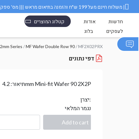
משלוח חינם מעל 199 ש״ח והזמנה בתיאום מראש ||| מס' ספק משרד הבטחון 11006845 |
חדשות
אודות
קטלוג המוצרים
לעסקים
בלוג
.2mm Series
/
MF Wafer Double Row 90
/ MF2X02PRX
דפי נתונים
4.2mm Mini-fit Wafer 90 2X2P
תיאור:
יצרן:
נגמר המלאי