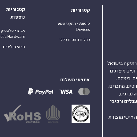
קטגוריות
קטגוריות
נוספות
התקני שמע - Audio
Devices
אביזרי פלסטיק
astic Hardware
כבלים וחוטים כללי
חצאי מוליכים
אלקטרוניקה בישראל
על 40,000 רכיבים אלקטרוניים מיצרנים
. ביניהם:
אמצעי תשלום
וטים, מחברים,
ה
(ברגים,
עגלים
ורכיבי
ת ומענה אישי מהצוות