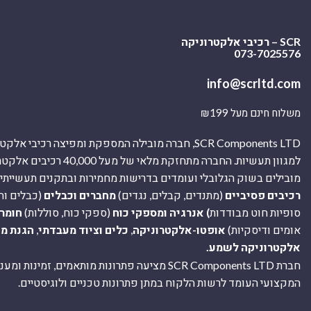
SCR – רכיבי אלקטרוניקה
073-7025576
info@scrltd.com
משלוח חינם מעל ₪199
SCR Components LTD, חברה מובילה המספקת ומפיצה רכיבי 
למגוון תעשיות. החברה מתחזקת מלאי של מ
מובילים בשוק הגלובלי ועומדים בדרישות מחמירות ובתקנים תעשייתיים
רכיבים פסיביים
(מתנדים, קבלים, נגדים)
מחברים וכבלים
(כבלים וח
סופיות חוט מבודדות
) אנרגיה ומספקי כוח
(ספקי כוח, סוללות)
חומר
אומים ודיסקיות)
אופטו-אלקטרוניקה
,
כלים וציוד מעבדתי
,
הגנת מ
אלקטרוניקה לשמע.
חברת SCR Components LTD מציעה פתרונות מותאמים, זמינו
המקצועי העומד לרשות הלקוח במתן פתרונות טכניים ולוגיסטיים.