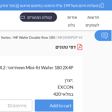
משלוח חינם מעל 199 ש״ח והזמנה בתיאום מראש ||| מס' ספק משרד הבטחון 11006845 |
חדשות
אודות
קטלוג המוצרים
לעסקים
בלוג
 Series
/
MF Wafer Double Row 180
/ MF2X04PDP-H!
דפי נתונים
4.2mm Mini-fit Wafer 180 2X4P
תיאור:
יצרן:
EXCON
במלאי
420