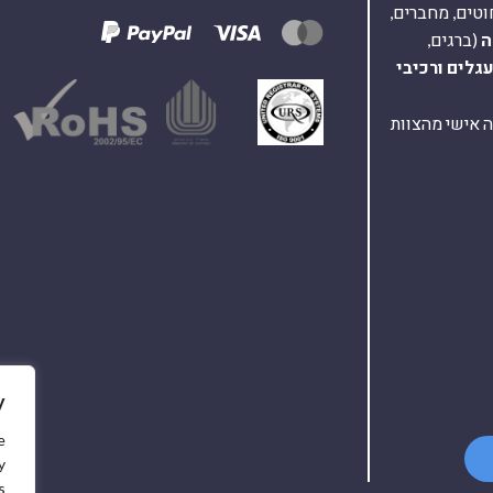
וטים, מחברים,
ה
(ברגים,
עגלים
ורכיבי
ת ומענה אישי מהצוות
y
e
y
.