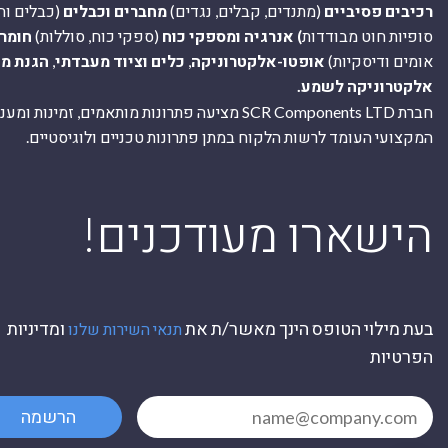
רכיבים פסיביים
(מתנדים, קבלים, נגדים)
מחברים וכבלים
(כבלים וח
סופיות חוט מבודדות
) אנרגיה ומספקי כוח
(ספקי כוח, סוללות)
חומר
אומים ודיסקיות)
אופטו-אלקטרוניקה
,
כלים וציוד מעבדתי
,
הגנת מ
אלקטרוניקה לשמע.
חברת SCR Components LTD מציעה פתרונות מותאמים, זמינו
המקצועי העומד לרשות הלקוח במתן פתרונות טכניים ולוגיסטיים.
ה
!הישארו מעודכנים
בעת מילוי הטופס הינך מאשר/ת את
ומדיניות
תנאי השירות שלנו
הפרטיות
הרשמה