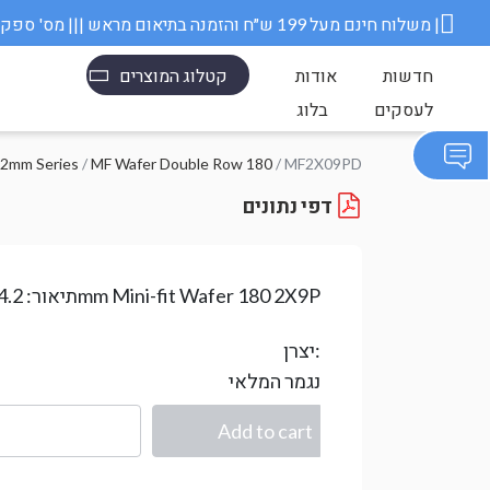
משלוח חינם מעל 199 ש״ח והזמנה בתיאום מראש ||| מס' ספק משרד הבטחון 11006845 |
חדשות
אודות
קטלוג המוצרים
לעסקים
בלוג
.2mm Series
/
MF Wafer Double Row 180
/ MF2X09PD
דפי נתונים
4.2mm Mini-fit Wafer 180 2X9P
תיאור:
יצרן:
נגמר המלאי