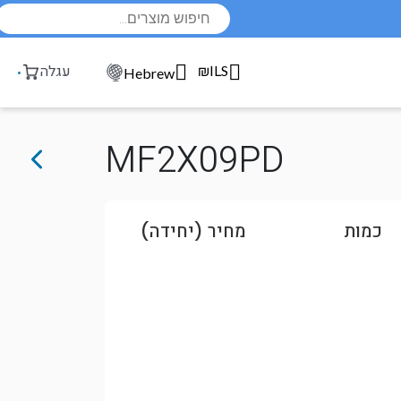
Products
search
₪ILS
עגלה
Hebrew
MF2X09PD
כמות
מחיר (יחידה)