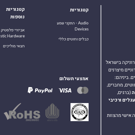
קטגוריות
קטגוריות
נוספות
התקני שמע - Audio
Devices
אביזרי פלסטיק
astic Hardware
כבלים וחוטים כללי
חצאי מוליכים
אלקטרוניקה בישראל
על 40,000 רכיבים אלקטרוניים מיצרנים
. ביניהם:
אמצעי תשלום
וטים, מחברים,
ה
(ברגים,
עגלים
ורכיבי
ת ומענה אישי מהצוות