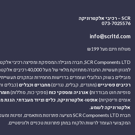
SCR – רכיבי אלקטרוניקה
073-7025576
info@scrltd.com
משלוח חינם מעל ₪199
SCR Components LTD, חברה מובילה המספקת ומפיצה רכיבי 
למגוון תעשיות. החברה מתחזקת מלאי של מ
מובילים בשוק הגלובלי ועומדים בדרישות מחמירות ובתקנים תעשייתיים
רכיבים פסיביים
(מתנדים, קבלים, נגדים)
מחברים וכבלים
(כבלים וח
סופיות חוט מבודדות
) אנרגיה ומספקי כוח
(ספקי כוח, סוללות)
חומר
אומים ודיסקיות)
אופטו-אלקטרוניקה
,
כלים וציוד מעבדתי
,
הגנת מ
אלקטרוניקה לשמע.
חברת SCR Components LTD מציעה פתרונות מותאמים, זמינו
המקצועי העומד לרשות הלקוח במתן פתרונות טכניים ולוגיסטיים.