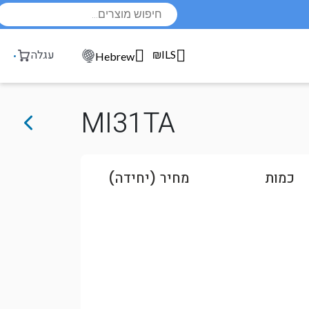
Products
search
₪ILS
עגלה
Hebrew
MI31TA
כמות
מחיר (יחידה)