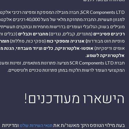
SCR Components LTD, חברה מובילה המספקת ומפיצה רכיבי 
למגוון תעשיות. החברה מתחזקת מלאי של מ
מובילים בשוק הגלובלי ועומדים בדרישות מחמירות ובתקנים תעשייתיים
רכיבים פסיביים
(מתנדים, קבלים, נגדים)
מחברים וכבלים
(כבלים וח
סופיות חוט מבודדות
) אנרגיה ומספקי כוח
(ספקי כוח, סוללות)
חומר
אומים ודיסקיות)
אופטו-אלקטרוניקה
,
כלים וציוד מעבדתי
,
הגנת מ
אלקטרוניקה לשמע.
חברת SCR Components LTD מציעה פתרונות מותאמים, זמינו
המקצועי העומד לרשות הלקוח במתן פתרונות טכניים ולוגיסטיים.
ה
!הישארו מעודכנים
בעת מילוי הטופס הינך מאשר/ת את
ומדיניות
תנאי השירות שלנו